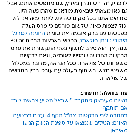
מזדהים אתנו בכל מקום שהייתי. ליותר מזה אני לא
יכול לצפות כאן". שלשום פורסם כי פרס העלה
בפגישתו עם ברק אובמה את סוגיית
החנינה למרגל
היהודי ג'ונתן פולארד
, הכלוא בארצות הברית זה 30
שנה, אך הוא סירב לחשוף בפני התקשורת את פרטי
הבקשה החדשה שהגיש לאובמה, וזאת לבקשת
משפחתו של פולארד. ככל הנראה, מדובר במסלול
משפטי חדש, בשיתוף פעולה עם עורכי הדין החדשים
של פולארד.
עוד בוואלה! חדשות:
האיום מעיראק מתקרב: "ישראל תסייע צבאית לירדן
אם תותקף"
בתגובה לירי הרקטות: צה"ל תקף 4 יעדים ברצועה
האו"ם: הטילים שנמצאו על ספינת הנשק הגיעו
מאיראן
פרס הביע בריאיון התנגדות לחוק ההזנה בכפייה