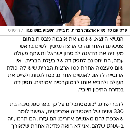
/
פרס עם סגן נשיא ארצות הברית, ג'ו ביידן, השבוע בוושינגטון
רויטרס
הנשיא היוצא, ששמע את אובמה מבטיח בתום
פגישתם האחרונה כי ארצו תמשיך לשים בראש
מעייניה את הדאגה לביטחון ישראל ותשתף פעולה
עמה, התייחס גם לתפקידה של בעלת הברית. "אין
שום מעצמה אחרת כמו ארצות הברית שיש לה יכולת
או נטייה לדאוג לאנשים אחרים, כמו לנסות ולפייס את
העולם ולהביא אותו לדמוקרטיה אמיתית. תפקידה
במזרח התיכון חיובי".
לדברי פרס, "כשמסתכלים על כך בפרספקטיבה בת
330 שנים של היסטוריה אמריקנית, אפשר לומר
שאכפת להם מאנשים אחרים: הם עזרו, הם תרמו, זה
ב-DNA שלהם. אני לא רואה מדינה אחרת שלאורך
ההיסטוריה שלה דאגה לאחרים יותר מארצות
הברית". הוא הוסיף: "אמרתי למחוקקים: הגדולה של