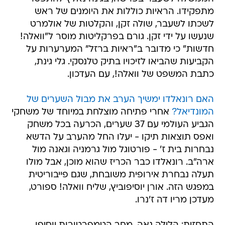
מתפקידו. הראיות כוללות את היומנים של ראש
לשכתו לשעבר, שולה זקן, והקלטות של אולמרט
שנעשו על ידי זקן. גורם בפרקליטות מוסר ל"וואלה!
חדשות" כי מדובר ב"ראיות ברזל" המערערות על
הקביעות שהביאו לזיכויו בתיק טלנסקי. גלי גינת,
כתבת המשפט של וואלה!, עם העדכון.
האם רונאלדו ימשיך הערב את מבול השערים של
המונדיאל?
אחרי פתיחה מוצלחת במיוחד של משחקי
הגביע העולמי עם 37 שערים, הכרעה בכל משחק
ואפס תוצאות תיקו - יעלו החל מהערב על הדשא
נבחרות בית ז' - פורטוגל מול גרמניה וגאנה מול
ארה"ב. רונאלדו כבר הכריז שהוא מוכן, אבל מולו
תעלה נבחרת אירופית משובחת, שגם פייבוריטית
במפגש הזה. אורן יוסיפוביץ, שליח וואלה! ספורט,
מעדכן מריו דה ז'נרו.