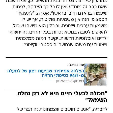
מהרעיון של ייצוג צמחוני בבית הנשיא. "כן, אני חושבת
שאם כבר זה מוסד שאין לו כל כך הצדקה, לפחות
שיעמוד בן אדם חיובי בראשו", אמרה. "לתפקיד
הספציפי הזה אין משמעות פוליטית, אך יש לו
משמעות ערכית וייצוגית, וריבלין הוא מישהו שיכול
להשפיע לטובה בנושא זכויות בעלי החיים. זה יחשוף
ילדים ואוכלוסיות חדשות, יקשר דמות ממלכתית
וייצוגית עם משהו שנחשב 'היפסטרי' וקיצוני".
עוד בוואלה
הצלחה אמיתית: שביעות רצון של למעלה
מ-94% בטיפולי הרזיה
בשיתוף אברהמסון
"חמלה לבעלי חיים היא לא רק נחלת
השמאל"
לדבריה, "אנשים חושבים שצמחונות זה דבר של