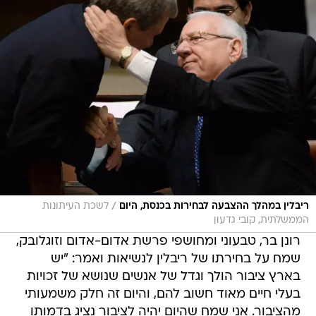
/
ריבלין במהלך ההצבעה לבחירות בכנסת, היום
לשכת העיתונות
הממשלתית, קובי גדעון
רונן בר, טבעוני ומחושפי פרשת אדום-אדום וזוגלובק,
שמח על בחירתו של ריבלין לנשיאות ואמר: "יש
בארץ ציבור הולך וגדל של אנשים שנושא של זכויות
בעלי חיים מאוד חשוב להם, והיום זה חלק משמעותי
מהציבור. אני שמח שהיום יהיה לציבור נציג בדמותו