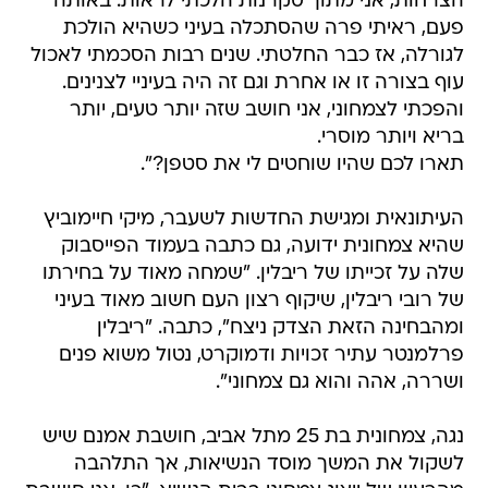
הצרחות, אני מתוך סקרנות הלכתי לראות. באותה
פעם, ראיתי פרה שהסתכלה בעיני כשהיא הולכת
לגורלה, אז כבר החלטתי. שנים רבות הסכמתי לאכול
עוף בצורה זו או אחרת וגם זה היה בעיניי לצנינים.
והפכתי לצמחוני, אני חושב שזה יותר טעים, יותר
בריא ויותר מוסרי.
תארו לכם שהיו שוחטים לי את סטפן?".
העיתונאית ומגישת החדשות לשעבר, מיקי חיימוביץ
שהיא צמחונית ידועה, גם כתבה בעמוד הפייסבוק
שלה על זכייתו של ריבלין. "שמחה מאוד על בחירתו
של רובי ריבלין, שיקוף רצון העם חשוב מאוד בעיני
ומהבחינה הזאת הצדק ניצח", כתבה. "ריבלין
פרלמנטר עתיר זכויות ודמוקרט, נטול משוא פנים
ושררה, אהה והוא גם צמחוני".
נגה, צמחונית בת 25 מתל אביב, חושבת אמנם שיש
לשקול את המשך מוסד הנשיאות, אך התלהבה