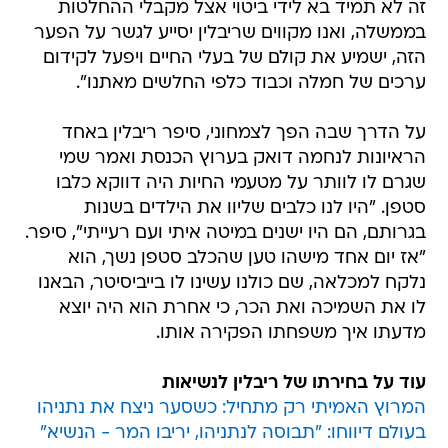
זה לא תמיד בא לידי ביטוי אצל מקבלי ההחלטות
בממשלה, ואנו מקווים שריבלין יסייע לגשר על הפער
הזה, ישמיע את קולם של בעלי החיים ויפעל לקידום
ערכים של חמלה וכבוד כלפי החלשים מאתנו".
על הדרך שבה הפך לצמחוני, סיפר ריבלין באחד
הראיונות לנחמה דואק בערוץ הכנסת ואמר שמי
שגרם לו לוותר על מטעמי החיות היה דווקא כלבו
סטפן. "היו לנו כלבים שליוו את הילדים בשנות
בגרותם, הם היו ישנים במיטה איתי ועם רעייתי", סיפר.
"אז יום אחד מישהו טען שהכלב סטפן נשך, הוא
נלקח למכלאה, שם כולנו עשינו לו בייביסיטר, הבאנו
לו את השמיכה ואת הכר, כי אחרת הוא היה יוצא
מדעתו איך משפחתו הפקירה אותו.
עוד על בחירתו של ריבלין לנשיאות
המרוץ האמיתי רק מתחיל: כשסער ניצח את נתניהו
בעולם דיווחו: "תבוסה לנתניהו, יריבו המר - הנשיא"