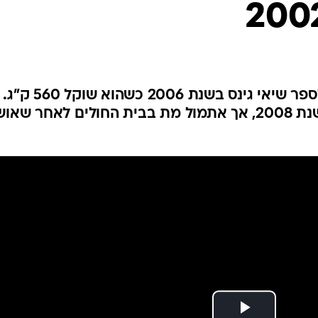
המייל האדום
מנואל אוריבה המקסיקני נכנס לספר שיאי גינס בש
הוריד 166 ק"ג ואפילו התחתן בשנת 2008, אך אתמול מת בבית החולים לאחר ש