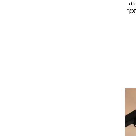
וגרמים כמתבגר. בתחילת 1992, כשהיה
א מסתמך