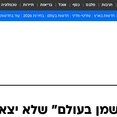
תרבות
סלבס
כסף
אוכל
בריאות
תיירות
טכנולוגיה
חדשות בארץ
פוליטי-מדיני
חדשות בעולם
בחירות 2026
עוד בחדשות
אירועים בארץ
פוליטיקה וממשל
המזרח התיכון
דעות ופרשנויו
חדשות פלילים ומשפט
יחסי חוץ
אירופה
סרי ושלזינגר
חינוך
אמריקה
פרויקטים מיוח
ישראלים בחו"ל
אסיה והפסיפיק
אסור לפספס
בריאות
אפריקה
מדע וסביבה
חברה ורווחה
הנחיות פיקוד 
ארכיון מדורים
זמני כניסת ש
לוח חופשות וח
לוח שנה
חדשות יהדות
מן בעולם" שלא יצא
חדשות המשפ