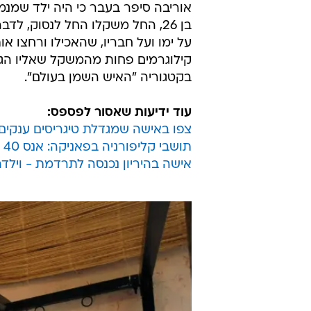
בקטגוריה "האיש השמן בעולם".
עוד ידיעות שאסור לפספס:
צפו באישה שמגדלת טיגריסים ענקים
תושבי קליפורניה בפאניקה: אנס 40 נשים - וישוחרר
אישה בהיריון נכנסה לתרדמת - וילדה