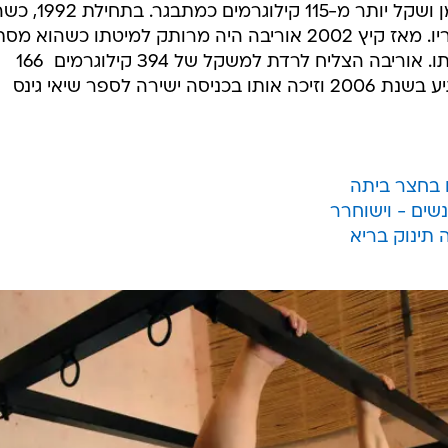
אוריבה סיפר בעבר כי היה ילד שמנמן ושקל יותר מ-115 קיל
בן 26, החל משקלו החל לנסוק, לדבריו. מאז קיץ 2002 אוריבה היה מרותק למיטתו כשהו
על ימו ועל חבריו, שהאכילו ורחצו אותו. אוריבה הצליח לרדת למשקל של 394 קילוגרמים  166
קילוגרמים פחות מהמשקל שאליו הגיע בשנת 2006 וזיכה אותו בכניסה ישירה לספר שיאי גינס
 בחצר ביתה
 תינוק בריא