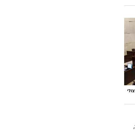
יצולי
,