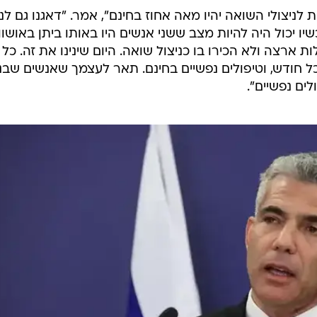
יצולי השואה יהיו מאה אחוז בחינם", אמר. "דאגנו גם לנ
ה שעלו אחרי 1953. עד עכשיו יכול היה להיות מצב ששני אנשים היו באותו ביתן באושוו
רצה ולא הכירו בו כניצול שואה. היום שינינו את זה. כל
 קצבה של 3,600 שקל בכל חודש, וטיפולים נפשיים בחינם. תאר לעצמך שאנשים שבנ
ים נפשיים".