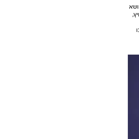
ושא
יץ,
ו