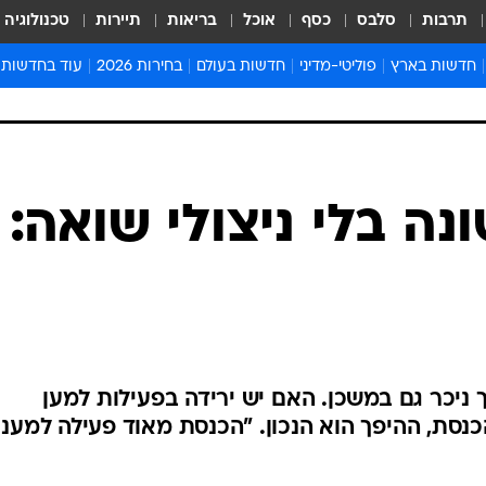
תרבות
סלבס
כסף
אוכל
בריאות
תיירות
טכנולוגיה
חדשות בארץ
פוליטי-מדיני
חדשות בעולם
בחירות 2026
עוד בחדשות
אירועים בארץ
פוליטיקה וממשל
המזרח התיכון
דעות ופרשנויו
חדשות פלילים ומשפט
יחסי חוץ
אירופה
סרי ושלזינגר
חינוך
אמריקה
פרויקטים מיוח
ישראלים בחו"ל
אסיה והפסיפיק
אסור לפספס
ה בלי ניצולי שואה:
בריאות
אפריקה
מדע וסביבה
חברה ורווחה
הנחיות פיקוד 
ארכיון מדורים
זמני כניסת ש
לוח חופשות וח
 ניכר גם במשכן. האם יש ירידה בפעילות למען
לוח שנה
הכנסת, ההיפך הוא הנכון. "הכנסת מאוד פעילה למענם
חדשות יהדות
חדשות המשפ