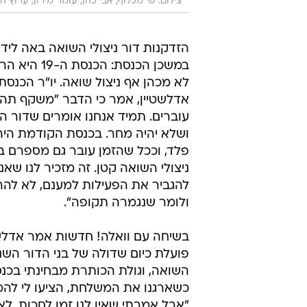
צילום: שי מכלוף, אבי כהן, עומר מירון, ערוץ הכ
הזדקנות דור ניצולי השואה באה לידי 
במשכן הכנסת: הכנ
לא מכהן אף ניצול שואה. יו"ר הכנסת, 
אדלשטיין, אמר כי הדבר "משקף תהל
עוברים. תמיד אנחנו אומרים שדור הול
ושלא יהיה מחר. בכנסת הקודמת היה ל
פלד, וככל שהזמן עובר גם מספרם 
ניצולי השואה קטן. זה מזכיר לנו שאנ
להגביר את הפעילות למענם, לא להרי
ולומר שנגמרה תקופה".
בשיחה עם וואלה! חדשות אמר אדלשט
פועלת כיום שדולה של בני הדור השני 
השואה, וגולת הכותרת מבחינתי בכנס
"אבל אמרתי שאין לנו זמן לחכות. לא כל ניצול שיצא לש