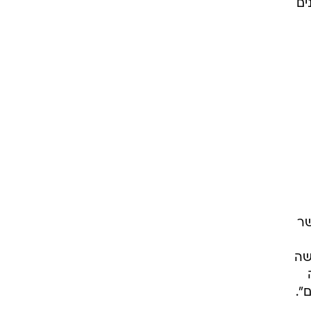
ים
כיהן כשר
שה
".