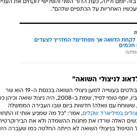
בזה יומם ולילה, כעת הדור השני והשלישי לוקחים את העניינ
שעכשיו האחריות על הכתפיים שלהם".
ה
לקחת הלוואה אך מפחדים? המדריך לצעדים
 חכמים
פניקס
דאוג לניצולי השואה"
אחד האנשים הנחשבים בעיני רבים לבולטים בעשייה למען ניצולי השואה בכנסת ה-19 הוא שר
האוצר, יאיר לפיד, בן לניצול שואה. אביו, יוסף טומי לפיד, שמת ב-2008, היה ניצול שואה ו
ת מ-1999 עד 2006. לפיד, ששוחח עם וואלה! חדשות ביום שבו העבירה הממשלה
צולים במיליארד שקלים
, אמר: "כל מה שמניע אותי זו התחו
אנשים האלה שרדו את מחנות ההשמדה ולא את הבירוקרטיה
ל הטיפול בניצולי השואה לא הייתה החלטה כמו שעברה היום