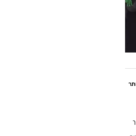
ותר
ך