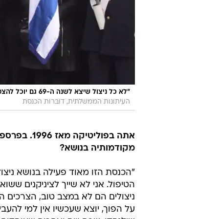
"לא כל ניצול שיצא לשנה ה-69 גם יוכל להצטרף לשנת ה-70". משלחת חברי הכנסת לאושוויץ בתחילת השנה
העיתונות הממשלתית, דוברות הכנסת
אתה בפוליטי
מקודמותיה בנושא?
"הכנסת הזו מאוד פעילה בנושא ניצ
הטיפול. אני לא שייך לציניקנים ששו
ניצולים הם לא במצב טוב, הצרכים ה
על הפוך, יוצא שעכשיו אין למי להע