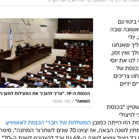
נסת; עריכה: גדי וינסטוק; קריינות: אביב אברמוביץ'
ביטוי גם
סת ה-19 היא הראשונה שבה
יולי
יך שאנחנו
ך ואין זמן,
נו את יוסי
בכנסת של
חנו צריכים
ם ידיים
הכנסת ה-19. "צריך להגביר את הפעילות למען נ
/
השואה"
מור שאולי
יין: "בכנסת
לניצולי
ת הזו הייתה כמובן
המשלחת של חברי הכנסת לאושוויץ
.
כשארגנו את המשלחת, הציעו לי להמתין לשנה הבאה, אז יצוינו 70 שנים לשחרור המחנה", סיפר
נה ה-69 גם יוכל להצטרף לשנת ה-70".