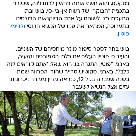
בטקסס, והוא חשף אותה בראיון לבתו ג'נה, ששודר
בתכנית "הבוקר" של רשת אן-בי-סי. בוש ובתו
התעכבו כדי לשוחח על אחד הדיוקנאות הבולטים
בתערוכה, המתאר את פניו של הנשיא הרוסי
ולדימיר
פוטין
.
בוש בחר לספר סיפור מוזר מיחסיהם של השניים,
והעיד כי פוטין העליב את כלבו המפורסם והזעיר,
בארני. "פוטין התגרה בו. הוא שאל: 'אתם קוראים לזה
כלב?'. בארני, סקוטיש טרייר שחור-הפרווה שמת
בשנה שעברה בגיל 12, כנראה עדיין מעורר זיכרונות
עזים אצל הנשיא לשעבר.