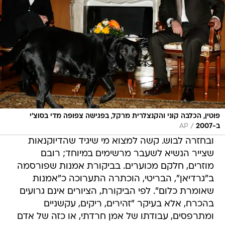
פוטין, הכלבה קוני והקנצלרית מרקל, בפגישה צפופה מדי בסוצ'י
/
ב-2007
AP
ובחזרה לבוש. קשה למצוא מי שיגיד שהדיוקנאות
שצייר הנשיא לשעבר מרשימים במיוחד; רובם
מוזרים, חלקם מכוערים. בביקורת אמנות שפורסמה
ב"גרדיאן", הבריטי, הוכתרה התערוכה כ"אמנות
שאומרת כלום". לפי הביקורת, הציורים אינם גרועים
בהכרח, אלא בעיקר "זהירים, ריקים, עקשניים
ומתרפסים, עבודתו של אמן חרדתי, או כזה של אדם