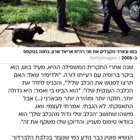
בוש ובארני מקבלים את פני רה"מ אריאל שרון, בחווה בטקסס
/
ב-2005
GettyImages
שנה אחרי התקרית המשפילה ההיא, מעיד בוש, הוא
ביקר ברוסיה עם רעייתו לורה. "ולדימיר שאל: האם
תרצו לפגוש את הכלב שלי?", והכניס לחדר את
הכלבה הענקית שלו". "הוא הביט בי ואמר: היא גדולה
יותר, חזקה יותר ומהירה יותר מבארני (...) אבל
התאפקתי. לא הגבתי. אמרתי לעצמי: וואו.
מישהו שחושב 'הכלב שלי גדול מהכלב שלך' הוא
בוודאי טיפוס מעניין. והדיוקן שלו משקף את זה".
הנשיא פוטין כבר נודע כמי שנעזר בכלבת הלברדור