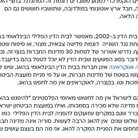
ם הוקמו כדי למנוע משברים דוגמת זה המתגלגל בחצי האי
ה, חבל ארץ אוטונומי במולדובה, שתושביו חוששים גם הם
 הלאה.
תיקון לאמנת רומא, שעל בסיסה קם בית הדין ב-2002, מאפשר לבית הדין הפלילי הבינלאומ
 נגד השנייה  דוגמת פלישה צבאית, מצור, או סיפוח שטח
בכוח. ואולם, כדי שהתיקון ייכנס לתוקף, נדרש אשרור של לפחות 30 מדינות החברות בגוף זה. 
תיקון, ומדובר בסוג הפשעים שבית הדין לא יוכל לטפל בהם בדיעבד.
ה
ו
אוקראינה
אינן חברות בבית הדין הבינלאומי בהאג, שיש לו
ו בשטח של מדינות חברות, או על פי פניית מועצת הביטחו
מזכות וטו. בקצרה, לאוקראינים אין מה לחפש בהאג.
ם לישראל אין מה לחשוש מאיומי הפלסטינים "להיפגש בהאג"
 מדינה שלא מכירה בסמכותו, ואילו במועצת הביטחון ישרא
רר שגם במקרים שזועקים להפניה לבית הדין הפלילי  כמו
וש שנים  אין להאג הרבה לעשות. סוריה אינה מדינה חבר
תחסום את הפניית המקרה להאג. אז מה הם בעצם עושים ש