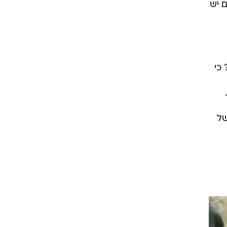
 יש
כי
של