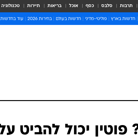
תרבות
סלבס
כסף
אוכל
בריאות
תיירות
טכנולוגיה
חדשות בארץ
פוליטי-מדיני
חדשות בעולם
בחירות 2026
עוד בחדשות
אירועים בארץ
פוליטיקה וממשל
המזרח התיכון
דעות ופרשנויו
חדשות פלילים ומשפט
יחסי חוץ
אירופה
סרי ושלזינגר
חינוך
אמריקה
פרויקטים מיוח
ישראלים בחו"ל
אסיה והפסיפיק
אסור לפספס
בריאות
אפריקה
מדע וסביבה
חברה ורווחה
הנחיות פיקוד 
ארכיון מדורים
זמני כניסת ש
לוח חופשות וח
לוח שנה
חדשות יהדות
פוטין יכול להביט על
חדשות המשפ