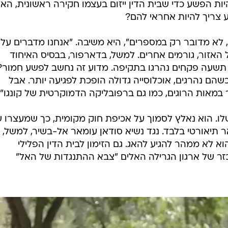
ות הפשע כדי שבית הדין ייזום בעצמו חקירה ראשונית, האם
צריך להיות אחראי להם?
לא מדובר רק במספרים", היא משיבה. "אנחנו מדברים על
אזור, גורמים אחרים. למשל, בדארפור, בבסיס האיחוד
 תשעה פקחים נהרגו בתקיפה. מדוע זה נחשב לפשע חמור? 
הם נהרגים, אוכלוסייה גדולה הופכת לפגיעה יותר. אבל
מאות הרוגים, כמו גם ברפובליקה הדמוקרטית של קונגו".
לו. הוא נאלץ לסמוך על אכיפת חוק מקומית, כך שמעצרו 
תיאורטי בלבד. נגד נשיא סודאן עומאר אל-בשיר, למשל,
וא לא ממהר להגיע להאג. גם הזימון לבית הדין הפלילי
זר של ארגון הגרילה האלים "צבא ההתנגדות של האל"