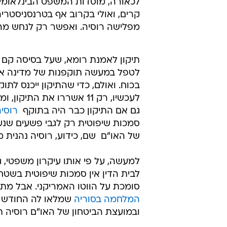
לכאורה, מוסדות המשפט הבינלאומיי
קרים, ואולי בקרוב אף בטרנסניסטרי
מפלישה רוסיה. ואפשר רק לנחש מה
לטפל במעשה תוקפנות של מדינה אחת
לעכשיו, רק 11 אשררו את ה
גם אם התיקון כבר היה בתוקף 
רוסי
סמכות שיפוטית רק לגבי פשעים שנעש
של האו"ם  שם, כידוע, רוסיה נהנית 
למעשה, על פי אותו עיקרון משפטי, ג
לבית הדין אין סמכות שיפוטית בשטח
סומכת על הווטו האמריקני. אבל מתב
המלחמה בסוריה
שמלאו לה החודש של
ובמועצת הביטחון של האו"ם רוסיה 