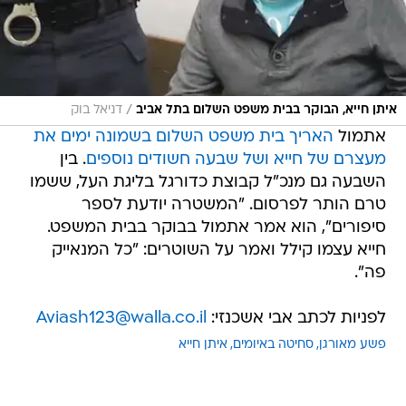
/
איתן חייא, הבוקר בבית משפט השלום בתל אביב
דניאל בוק
אתמול
האריך בית משפט השלום בשמונה ימים את
מעצרם של חייא ושל שבעה חשודים נוספים
. בין
השבעה גם מנכ"ל קבוצת כדורגל בליגת העל, ששמו
טרם הותר לפרסום. "המשטרה יודעת לספר
סיפורים", הוא אמר אתמול בבוקר בבית המשפט.
חייא עצמו קילל ואמר על השוטרים: "כל המנאייק
פה".
לפניות לכתב אבי אשכנזי:
Aviash123@walla.co.il
פשע מאורגן
סחיטה באיומים
איתן חייא
טרם התפרסמו תגובות