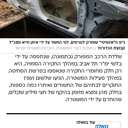
ג'יפ ה"אינפיטי" שפורק לגורמים, לפי החשד על ידי איתן חייא ומנכ"ל
/
קבוצת הכדורגל
חטיבת דובר המשטרה, דוברות משטרת ישראל
שלדת הרכב המפורק (בתמונה), שנתפסה על ידי
בלשי ימ"ר תל אביב במהלך החקירה הסמויה, היא
רק חלק מחומרי החקירה שנאספו בפרשת הסחיטה.
במהלך פעילות המשטרה, הגיעו שלשום (שני)
החוקרים לבתיהם של החשודים ואיתרו כמה כספות,
בחלק מהן נמצא מזומן בהיקף של חצי מיליון שקלים,
שהוחרם על ידי המשטרה.
עוד בוואלה
השאלון שיעשה לכם סדר - מי המפלגה
שהכי מתאימה לעמדות שלכם?