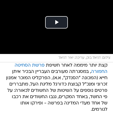
צילום: דניאל בוק, עריכה: יאיר דניאל
קצת יותר מיממה לאחר חשיפת
פרשת הסחיטה
החמורה
, במסגרתה מעורבים העבריין הבכיר איתן
חייא (המכונה "הסנדק", א.א), הפרקליט המוכר אמנון
זכרוני ומנכ"ל קבוצת כדורגל מליגת העל, מתבררים
פרטים נוספים על השיטות של החשודים לכאורה: על
פי החשד, באחד המקרים, גנבו החשודים את רכבו
של אחד מעדי המדינה בפרשה - ופירקו אותו
לגורמים.
עוד כתבות בוואלה! חדשות