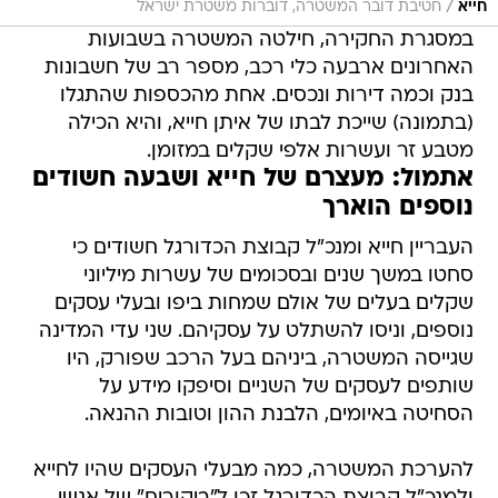
האחרונים ארבעה כלי רכב, מספר רב של חשבונות
בנק וכמה דירות ונכסים. אחת מהכספות שהתגלו
(בתמונה) שייכת לבתו של איתן חייא, והיא הכילה
מטבע זר ועשרות אלפי שקלים במזומן.
אתמול: מעצרם של חייא ושבעה חשודים
נוספים הוארך
העבריין חייא ומנכ"ל קבוצת הכדורגל חשודים כי
סחטו במשך שנים ובסכומים של עשרות מיליוני
שקלים בעלים של אולם שמחות ביפו ובעלי עסקים
נוספים, וניסו להשתלט על עסקיהם. שני עדי המדינה
שגייסה המשטרה, ביניהם בעל הרכב שפורק, היו
שותפים לעסקים של השניים וסיפקו מידע על
הסחיטה באיומים, הלבנת ההון וטובות ההנאה.
להערכת המשטרה, כמה מבעלי העסקים שהיו לחייא
ולמנכ"ל קבוצת הכדורגל זכו ל"ביקורים" של אנשי
זרוע, "חיילים" של חייא.