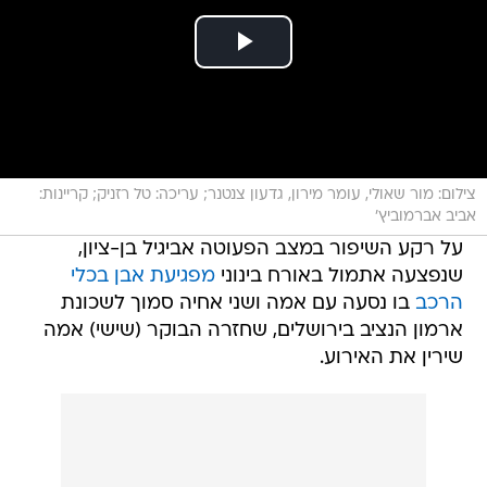
צילום: מור שאולי, עומר מירון, גדעון צנטנר; עריכה: טל רזניק; קריינות:
אביב אברמוביץ'
על רקע השיפור במצב הפעוטה אביגיל בן-ציון,
שנפצעה אתמול באורח בינוני
מפגיעת אבן בכלי
הרכב
בו נסעה עם אמה ושני אחיה סמוך לשכונת
ארמון הנציב בירושלים, שחזרה הבוקר (שישי) אמה
שירין את האירוע.