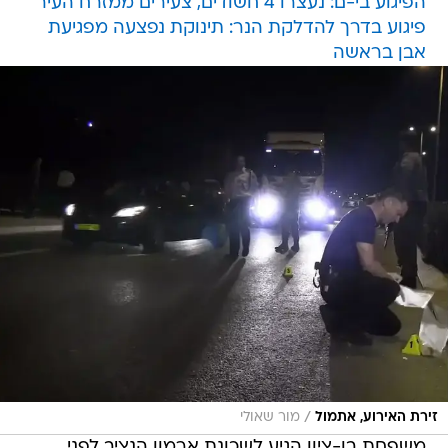
הפיגוע בי-ם: נעצרו 4 חשודים, צעירים ממזרח העיר
פיגוע בדרך להדלקת הנר: תינוקת נפצעה מפגיעת
אבן בראשה
/
זירת האירוע, אתמול
מור שאולי
משפחת בן-ציון הגיע לשכונת ארמון הנציב לפני