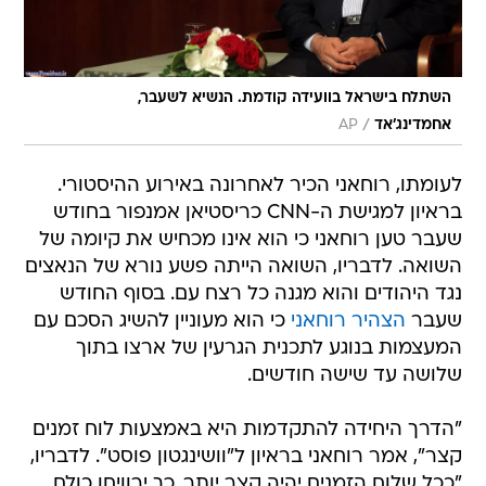
השתלח בישראל בוועידה קודמת. הנשיא לשעבר,
/
אחמדינג'אד
AP
לעומתו, רוחאני הכיר לאחרונה באירוע ההיסטורי.
בראיון למגישת ה-CNN כריסטיאן אמנפור בחודש
שעבר טען רוחאני כי הוא אינו מכחיש את קיומה של
השואה. לדבריו, השואה הייתה פשע נורא של הנאצים
נגד היהודים והוא מגנה כל רצח עם. בסוף החודש
שעבר
הצהיר רוחאני
כי הוא מעוניין להשיג הסכם עם
המעצמות בנוגע לתכנית הגרעין של ארצו בתוך
שלושה עד שישה חודשים.
"הדרך היחידה להתקדמות היא באמצעות לוח זמנים
קצר", אמר רוחאני בראיון ל"וושינגטון פוסט". לדבריו,
"ככל שלוח הזמנים יהיה קצר יותר, כך ירוויחו כולם.