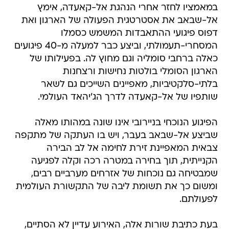
במאמציו לחזר אחרי הנהגת אל-קאעדה, אימץ
אל-שבאב את אסטרטגית הפעולה של הארגון ואת
דפוס פיגועי ההתאבדות המשמש כסמלו
המסחרי-תעמולתי, וביצע כבר למעלה מ-40 פיגועים
כאלה ברחבי סומליה וגם מחוץ לה. בפעילותו של
הארגון הסומלי בולטות נחישות ורצחנות
בלתי-סלקטיביות, מאפיינים השייכים גם לשאר
שותפיו של אל-קאעדה לדרך הג'יהאד העולמי.
הפיגוע הנוכחי בניירובי אינו שונה במהותו מאלה
שביצע אל-שבאב בעבר, ויש בו העתקה של מתקפה
צבאית המאפיינת זירת לחימה אל לב הבירה
הקנייתית, תוך בחירה במטרה רכה וקלה לפגיעה
שמבטיחה גם נוכחות של אזרחים מערביים רבים,
ומשום כך את תשומת ליבה של התקשורת העולמית
לפעולתם.
בעת כתיבת שורות אלה, האירוע עדיין לא הסתיים,