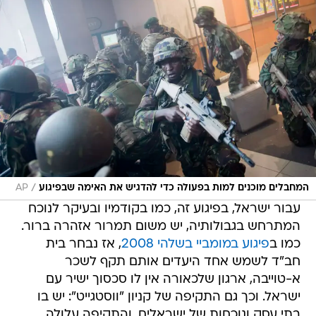
/
המחבלים מוכנים למות בפעולה כדי להדגיש את האימה שבפיגוע
AP
עבור ישראל, בפיגוע זה, כמו בקודמיו ובעיקר לנוכח
המתרחש בגבולותיה, יש משום תמרור אזהרה ברור.
כמו ב
פיגוע במומביי בשלהי 2008
, אז נבחר בית
חב"ד לשמש אחד היעדים אותם תקף לשכר
א-טוייבה, ארגון שלכאורה אין לו סכסוך ישיר עם
ישראל. וכך גם התקיפה של קניון "ווסטגייט": יש בו
בתי עסק ונוכחות של ישראלים, והתקיפה עלולה