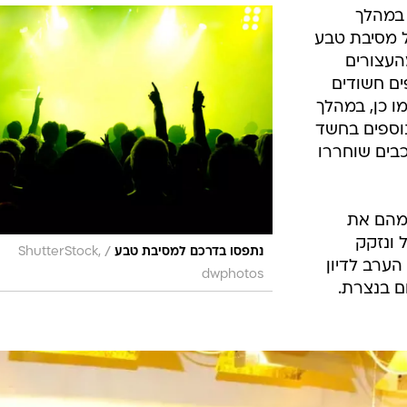
המייל האדום
 במהלך
 מסיבת טבע
העצורים
ים חשודים
 כן, במהלך
ה 12 בני אדם נוספים בחשד
בים שוחררו
מהם את
 ונזקק
/
נתפסו בדרכם למסיבת טבע
ShutterStock,
הערב לדיון
dwphotos
 בנצרת.