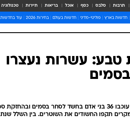
תרבות
סלבס
כסף
אוכל
בריאות
תיירות
טכנולוגיה
חדשות בארץ
פוליטי-מדיני
חדשות בעולם
בחירות 2026
עוד בחדשות
אירועים בארץ
פוליטיקה וממשל
המזרח התיכון
דעות ופרשנויו
חדשות פלילים ומשפט
יחסי חוץ
אירופה
סרי ושלזינגר
חינוך
אמריקה
פרויקטים מיוח
ישראלים בחו"ל
אסיה והפסיפיק
אסור לפספס
 טבע: עשרות נעצרו
בריאות
אפריקה
מדע וסביבה
בסמים
חברה ורווחה
הנחיות פיקוד 
ארכיון מדורים
זמני כניסת ש
לוח חופשות וח
בשני אירועים נפרדים, נעצרו או עוכבו 36 בני אדם בחשד לסחר בסמים ובהחזקת
לוח שנה
קרים תקפו החשודים את השוטרים. בין השלל שנתפ
חדשות יהדות
חדשות המשפ