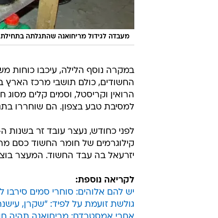
מעבדה לגידול מריחואנה שהתגלתה בתחילת 
הרואין וקריסטל, וסמים קלים מסוג 
למסיבת טבע בצפון. הם שוחררו בתנ
קילוגרמים של חומר החשוד כסם מר
יזרעאל בה עבד החשוד. המעצר בוצע 
לקריאה נוספת:
יש להם אלוהים: סוחרי סמים סירבו 
גולשת זועמת על לפיד: "שקרן, עישנתי
אחרי אמסטרדם: מריחואנה תהיה חוק