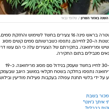
/
השנה באזור השרון
שלומי גבאי
במקרה נוסף הלילה, עיכבו כוחות משטרה בראש פינה 16 צעירים בחשד לשימוש והחזקת סמים.
החשודים, כולם תושבי מרכז הארץ בשנות ה-20 לחייהם, נתפסו כשברשותם סמים קשים מסוג
חשיש ומריחואנה. בחקירתם של הצעירים עלה כי הם עשו דר
אים מגבילים בתום החקירה.
לפני כחודש, נעצר עובד זר בשנות ה-30 לחייו בחשד שעסק בגידול סם מסוג מריחואנה. כ-19
יחואנה נתפסו בחלקה בשטח חקלאי במושב היוגב שבעמק
על ידי בלשי תחנת עפולה בעקבות פעילות מודיעין ובילוש.
למכור בשבת
 איתך ג'וינט"
ית בברלין?