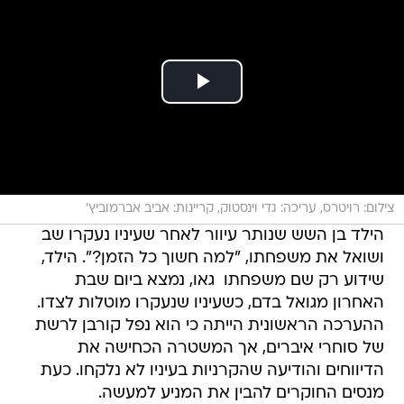
צילום: רויטרס, עריכה: גדי וינסטוק, קריינות: אביב אברמוביץ'
הילד בן השש שנותר עיוור לאחר שעיניו נעקרו שב
ושואל את משפחתו, "למה חשוך כל הזמן?". הילד,
שידוע רק שם משפחתו  גאו, נמצא ביום שבת
האחרון מגואל בדם, כשעיניו שנעקרו מוטלות לצדו.
ההערכה הראשונית הייתה כי הוא נפל קורבן לרשת
של סוחרי איברים, אך המשטרה הכחישה את
הדיווחים והודיעה שהקרניות בעיניו לא נלקחו. כעת
מנסים החוקרים להבין את המניע למעשה.