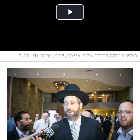
באדיבות "הקול החרדי"; צילום: אבי כהן, לע"מ; עריכה: גדי וינסטוק