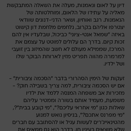
דיון על לאום ונאמנות, מעלה את השאלה המתבקשת
מאליה על עתידו של הלאום, ומוחלטותה של
הנאמנות. רגב ואוחיון, ושאר הדני-דנונים שוודאי
יצטרפו אליהם בקרוב, נלחמים מלחמת דון קישוט
באיזה "שמאל אנטי-ציוני" כביכול, שבלעדיו אין להם
זכות קיום. בדרך הם עלולים למוטט על עצמם את
המרכז, שממילא מעולם לא חשב שהמיזוג בין זועבי
למרמרה מהווה תפריט מזין לארוחת הבוקר שלו
ושל ילדיו.
זעקות של הימין הסהרורי בדבר "הסכמה ציבורית" -
אם יש הסכמה ציבורית, למה צריך בשבילה חוק? -
מזכירות אב משפחה המנסה ללמד את ילדיו
משמעת, מעמיד אותם בשורה וממטיר עליהם
שאלות כגון "מי אחראי עליכם?", "מי קובע בבית"?,
"מי מפרנס אתכם?", בניסיון נואש למנוע
מהטינאייג'רים לעשות עגיל או להסתובב עם חברים
שלא מוצאים בעיניו חן. בדרך הוא גם ממאיס את