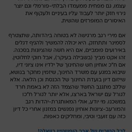
עצמו, גם מפחית ממעמדו הבלתי-פורמלי וגם יוצר
גירוי חזק יותר לעבוד עליו בעיניים ולעקוף את
האיסורים המופרזים שהשית.
אם מירי רגב מרגישה לא בטוחה ביהדותה, שתצטרף
לסמינר ותתחזק. היא יכולה להמשיך ולהניף דגלים
באירועים פומביים, אם היא חשה שהציונות בסכנה.
זהו אקט מביך (בשבילה בעיקר), אבל חוקי לחלוטין.
אם ח"כ אוחיון חש שהחינוך של ילדיו אינו ציוני דיו,
שיבוא במגע עם משרד החינוך, שיזמין מחקר בנושא,
שייזום דיון בועדת החינוך של הכנסת וכן הלאה. אלא
שללב מתגנב החשד שהצמד הזה לא באמת חרד
לגורל עם ישראל בארצו, אלא יותר לגורל ח"כו
במשכנו. מי יודע, אולי המאותגרת-יהדות רגב
והמורעב-ציונות אוחיון נפגשים במזנון אחרי כל דיון
כזה עם זועבי וטיבי, ומחליקים כאפות.
לכל הטורים של אבר הופשטיין בוואלה!