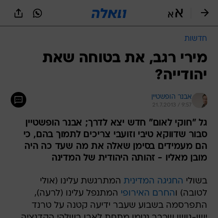
חדשות
מירי רגב, את בטוחה שאת
יהודייה?
אבנר הופשטיין
21.7.2013 / 9:57
גל "חוקי לאום" חדש יצא לדרך; אבנר הופשטיין
סבור שדווקא טיבי וזועבי צריכים לתמוך בהם, כי
הם מעמידים בסימן שאלה את מה שעד כה היה
מובן מאליו - זהותה היהודית של המדינה
בשולי
החגיגה המדינית
המתרגשת עלינו (אולי
לטובה) ו
החרם האירופי
המתנפל עלינו (לרעה),
התפרסמה בשבוע שעבר ידיעה קטנה על טרנד
ישן-נושן שכבר נטמן מתחת לאבן בשלהי הקדנציה