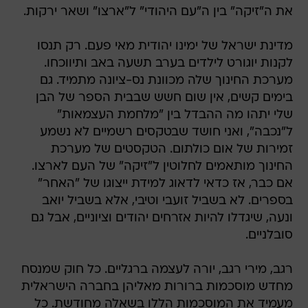
את ה"זיקה" בין ה"עם היהודי" ל"ארצו" ושאר ירקות.
מדינת ישראל של ימינו יהודית מאי פעם. רק תנסו
לקנות יוגורט לילדים בערב תשעה באב ותיווכחו.
מערכת החינוך שלה מכוונת נס-ציונה מתמיד. גם
בימים קשים, אין שום חשש שבבית הספר של הבן
שלי יתהו מה ההבדל בין "מלחמת העצמאות"
ל"נכבה", ואני חושד שבטקסים רשמיים לא נשמע
זמירות של אום כולתום. הטקסטים של מערכת
החינוך מותאמים לחלוטין ל"זיקה" של העם לארצו.
אם כבר, אז כדאי לדאוג למידת ייצוגו של "האחר"
בספרים. לא בשביל זועבי וטיבי, אלא בשביל יואב
ונעה, שיגדלו להיות אזרחים יהודים וציוניים, אבל גם
סובלניים.
רגב, מירי רגב, יורה לעצמה ברגליים. כל חוק שמנסח
מחדש מוסכמות ברורות מאליהן בחברה הישראלית
מעמיד את המוסכמות הללו בשאלה מחודשת. כל