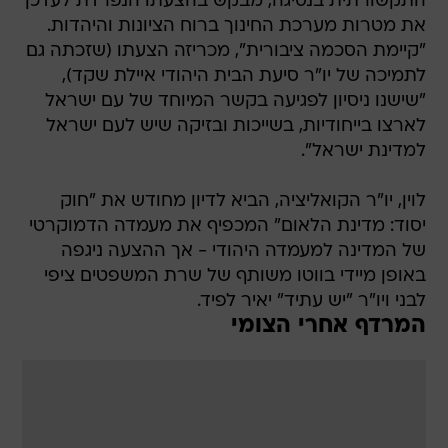
התקשורתית בנסיגה, מבקש בהצעתו הנפרדת לעדכן
את מטרות מערכת החינוך ברוח הציונות והיהדות.
"קיימת הסכמה ציבורית", מכריזה הצעתו (שזכתה גם
לתמיכה של יו"ר סיעת הבית היהודי איילת שקד),
"שישנו ניסיון לפגיעה בקשר המיוחד של עם ישראל
לארצו בייחודיות, בשייכות ובזיקה שיש לעם ישראל
למדינת ישראל".
לוין, יו"ר הקואליציה, הביא לדיון מחודש את "חוק
יסוד: מדינת הלאום" המכפיף את מעמדה הדמוקרטי
של המדינה למעמדה היהודי - אך ההצעה ניגפה
באופן מיידי בווטו משותף של שרת המשפטים ציפי
לבני ויו"ר "יש עתיד" יאיר לפיד.
המרדף אחרי הצומי