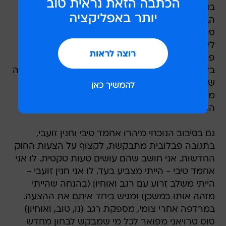
במחנה הליברלי של הליכוד (אותו מחנה שמאז
הבחירות האחרונות מונה בעיקר את רובי ריבלין),
סיבך את ראש הממשלה במרוץ מיותר עם אביגדור
ליברמן על התואר "המנהיג הימני באמת", הכניס
פחד ואימה למערכת המשפט וזכה להד תקשורתי
בלתי רגיל. לא מן הנמנע שחלק מההצלחה המדהימה
של האגף הימני בליכוד בפריימריז האחרונים נובע
מגל החקיקה הזה (שרובו בסוף נותר על שולחן
העריכה של הכנסת).
גם בסיבוב הנוכחי מיהרו אחמד טיבי וחנין זועבי,
בתגובה פבלובית מתבקשת, לקצוף על הצעות החוק
החדשות. אני חושב שהם עושים טעות טקטית. לו אני
אחמד טיבי - הייתי מצביע בעד. לו אני חנין זועבי -
הייתי משלב זרוע עם רגב ואוחיון (בהנחה שהייתי
מזהה אותו במשכן) ומגיש ביחד איתם את ההצעה.
במרדפה אחרי צומי, מספקת רגב (נו, טוב, ואוחיון)
סוס טרויאני מפואר לכל מי שמבקש לבחון מחדש