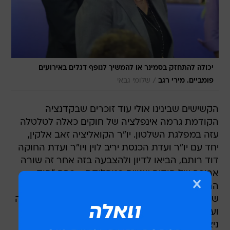
יכולה להתחזק בסמינר או להמשיך לנופף דגלים באירועים
/
פומביים. מירי רגב
שלומי גבאי
הקשישים שבינינו אולי עוד זוכרים שבקדנציה
הקודמת גרמה אינפלציה של חוקים כאלה לטלטלה
עזה במפלגת השלטון. יו"ר הקואליציה זאב אלקין,
יחד עם יו"ר ועדת הכנסת יריב לוין ויו"ר ועדת החוקה
דוד רותם, הביאו לדיון ולהצבעה בזה אחר זה שורה
ארוכה של חוקים שנויים במחלוקת - בהם "חוק
החרם" שנכנס כבר לספר החוקים, חקיקה שתחייב
שימוע פומבי לשופטים, חוק הצהרת נאמנות למדינה
ועוד. הטריו הזה (בגיבוי שר המשפטים יעקב נאמן)
ניצל את המשמעת הקואליציונית ההדוקה והריפיון