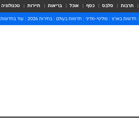
תרבות
סלבס
כסף
אוכל
בריאות
תיירות
טכנולוגיה
חדשות בארץ
פוליטי-מדיני
חדשות בעולם
בחירות 2026
עוד בחדשות
אירועים בארץ
פוליטיקה וממשל
המזרח התיכון
דעות ופרשנויו
חדשות פלילים ומשפט
יחסי חוץ
אירופה
סרי ושלזינגר
חינוך
אמריקה
פרויקטים מיוח
ישראלים בחו"ל
אסיה והפסיפיק
אסור לפספס
בריאות
אפריקה
מדע וסביבה
חברה ורווחה
הנחיות פיקוד 
ארכיון מדורים
זמני כניסת ש
לוח חופשות וח
לוח שנה
חדשות יהדות
חדשות המשפ