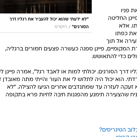
 פניו
ייגן החליטה
"לא ידעתי שהוא יכול להעביר את רגליו דרך
ו. אלא
/
הסורגים"
רויטרס
את כפתו
עירה אל תוך
ת המקומיים, פייגן ספגה כעשרה פצעים חמורים ברגליה,
לים כדי להתאושש.
ו דרך הסורגים. יכולתי למות או לאבד רגל", אמרה פייגן לע
דתי. הוא יכול היה לתלוש לי את העור והייתי מתה מאובדן ד
 זעקה לעזרה עד שמתנדבים אחרים הגיעו להצילה. "לא
הניח שהצעירה תימנע מהפגנות חיבה לחיות פרא בתקופה
וב הטיגריסים?