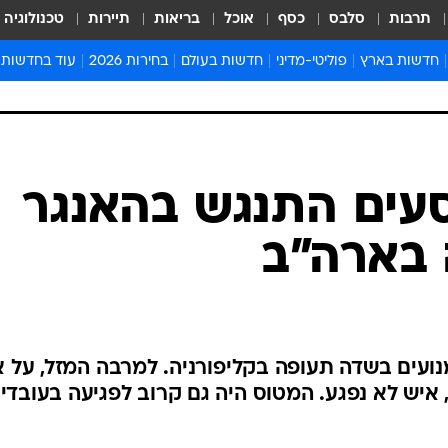
תרבות
סלבס
כסף
אוכל
בריאות
תיירות
טכנולוגיה
חדשות בארץ
פוליטי-מדיני
חדשות בעולם
בחירות 2026
עוד בחדשות
אירועים בארץ
פוליטיקה וממשל
המזרח התיכון
דעות ופרשנויו
חדשות פלילים ומשפט
יחסי חוץ
אירופה
סרי ושלזינגר
חינוך
אמריקה
פרויקטים מיוח
ישראלים בחו"ל
אסיה והפסיפיק
אסור לפספס
סעים התנגש בהאנגר
בריאות
אפריקה
מדע וסביבה
בארה"ב
חברה ורווחה
הנחיות פיקוד 
ארכיון מדורים
זמני כניסת ש
לוח חופשות וח
ועים בשדה תעופה בקליפורניה. למרבה המזל, על 
לוח שנה
איש לא נפגע. המטוס היה גם קרוב לפגיעה בעובדי
חדשות יהדות
חדשות המשפ