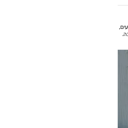
חברת "בומברדייה", המסוגל לשאת עד 50 נוסעים,
ה.