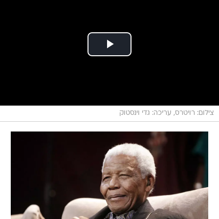
צילום: רויטרס, עריכה: גדי וינסטוק