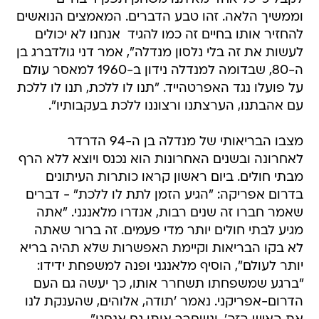
וממשיך הלאה. זהו טבע הדברים. המאמצים הנואשים
להחזיר אותו בחיים זה כמו להגיד  אנחנו לא יכולים
לעשות את זה בלי נלסון מנדלה", אמר דני גולדברג בן
ה-80, שבדומה למנדלה נידון ב-1960 למאסר עולם
על פועלו נגד האפרטהייד. "תנו לו ללכת, תנו לו ללכת
עם אהבתנו, הערצתנו ורצוננו ללכת בעקבותיו".
מצבו הבריאותי של מנדלה בן ה-94 הדרדר
לאחרונה ובשנים האחרונות הוא נכנס ויוצא ללא הרף
מבתי חולים. ביום ראשון קראו כותרות העיתונים
בדרום אפריקה: "הגיע הזמן לתת לו ללכת" - דברים
שאמר חברו זה שנים רבות, אנדרו מלאנגני. "אתה
מגיע לבתי חולים יותר מדי פעמים. זה ברור שאתה
לא בקו הבריאות וקיימת האפשרות שלא תהיה בריא
יותר לעולם", הוסיף מלאנגני ופנה למשפחת ידידו:
"ברגע שמשפחתו תשחרר אותו, כך יעשה גם העם
הדרום-אפריקני. נאמר 'תודה, אלוהים, שהענקת לנו