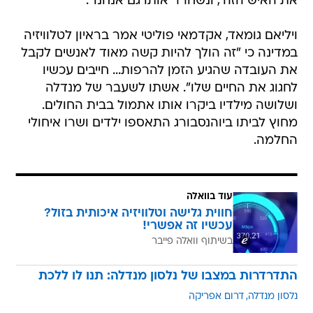
את האיש הזה', ונשחרר אותו גם אנחנו".
ויליאם גומאד, אקדמאי פוליטי אמר בראיון לטלוויזיה
במדינה כי "זה הולך להיות קשה מאוד לאנשים לקבל
את העובדה שהגיע הזמן להרפות... חייבים עכשיו
לחגוג את החיים שלו". אשתו לשעבר של מנדלה
ושלושה מילדיו ביקרו אותו אתמול בבית החולים.
מחוץ לביתו ביוהנסבורג התאספו ילדים ושרו איחולי
החלמה.
עוד בוואלה
חווית גלישה וטלוויזיה איכותית בזול?
עכשיו זה אפשרי!
בשיתוף וואלה פייבר
התדרדרות במצבו של נלסון מנדלה: תנו לו ללכת
נלסון מנדלה
דרום אפריקה