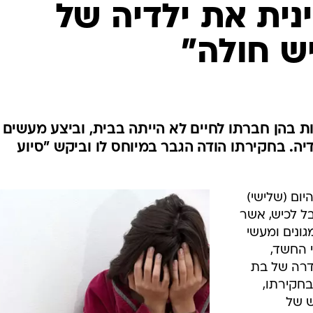
המייל האדום
ום (שלישי)
ן 30 מאזור חבל לכיש, אשר
ונים ומעשי
י החשד,
דרה של בת
בחקירתו,
ש של
 כי הוא
בל טיפול
 חשד שילדיה
כת. הם
דיקה
 נחקרו על
את המעשים
י החקירה,
הועבר