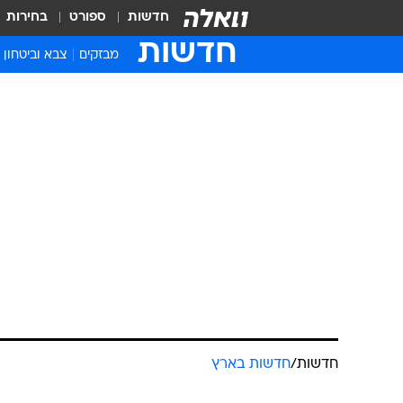
חדשות
ספורט
בחירות
חדשות
מבזקים
צבא וביטחון
חדשות
/
חדשות בארץ
חשד: תקף מינ
חברתו; "מרגי
מערכת וואלה חדשות
21.5.2013 / 7:29
הגבר חשוד שניצל כמה הזדמנויו
מגונים ומעשי סדום בארבעת ילדי
להיגמל מהבעיה"