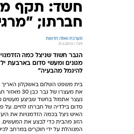
בית משפט השלום באשקלון האריך הי
את מעצרו של גבר כב
נעצר אתמול בחשד שביצע מעשים מג
סדום בילדיה של חברתו לחיים. על פ
האיש ניצל בכמה הזדמנויות את היע
הזוג מהבית כדי לבצע את המעשים. 
המנוהלת על ידי חוקרים במרחב לכי
המשטרה, הוא הודה במיוחס לו, ואמר
מרגיש שהוא חולה וביקש לסייע לו לק
כדי להיגמל מהבעיה.
גורמי רווחה עירוניים קיבלו דיווח על
של בת הזוג סובלים מאלימות מתמש
דיווחו על כך למשטרה, וזו פתחה בב
ובחקירת המתרחש במשפחה. הילדים
ידי חוקרי ילדים, בפניהם הם חשפו 
שביצע לכאורה הגבר. בעקבות ממצא
נעצר החשוד. חומר החקירה בעניינו 