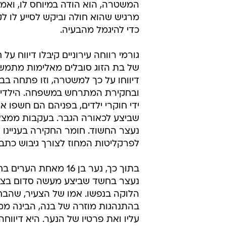
לפרקליטות המחוז לצורך גיבוש כתב א
בתוך כך, נער בן 16 מאחת הע
הלוקה בנפשו. אמו של הצעיר, שהבח
בהתנהגות מוזרה של בנה, הבינה ממ
עליו ואת פרטיו של הנער. היא דיוו
הודה במעשה המיוחס לו, ומעצרו הו
לקריאה נוספת:
לוקה בשכלה הותקפה - ותובעת את 
חשד: צעיר ביצע מעשים מגונים בבן 13 בירושלים
הותקפו מינית בפנימייה: "לא יכלו לה
תקיפה מינית
מעשה סדום
חבל לכיש
מעשים מג
טרם התפרסמו תגובות