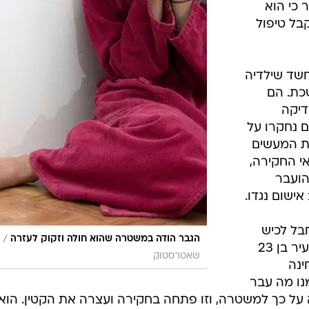
ישום נגדו.
רים בחבל לכיש
/
הגבר הודה במשטרה שהוא חולה וזקוק לעזרה
נעצר בחשד שביצע מעשה סדום בצעיר בן 23
שאטרסטוק
ינה
נו מה עבר
חה על כך למשטרה, וזו פתחה בחקירה ועצרה את הקטין. הוא
ארך בבית משפט השלום בעירו.
המעון: "הפקרות"
חזיק עוד בבטן"
ונים
התעללות מינית