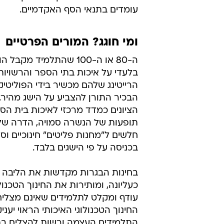
עומדים בתנאי הסף האקדמיים.
ומי חוגג? המורים הפרטיים
ה-80 או ה-100 שהתלמיד מק
בלעדי על איכות בתי הספר והרשויות
הרייטינג שלהם מכשיר בידי הפוליטיק
הבכיר התורן להצביע על הישג מהיר.
הציונים כמדד מרכזי לאיכות בית ה
תופעות של הנשרה סמויה, הדרה של
חלשים ל"מחנות פליטים" חינוכיים וס
בכניסה על פי הישגים בלבד.
בחינות הבגרות מקדשות את הליבה ה
כעליונה, ומותירות את החינוך הטכנול
עודף ומקלט לתלמידים שאינם מצליח
החינוך הטכנולוגי האיכותי הראוי יעני
התלמידים העצמה ורשות להצליח ב