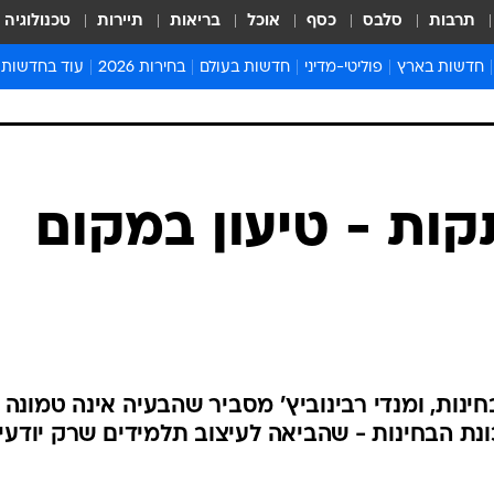
תרבות
סלבס
כסף
אוכל
בריאות
תיירות
טכנולוגיה
חדשות בארץ
פוליטי-מדיני
חדשות בעולם
בחירות 2026
עוד בחדשות
אירועים בארץ
פוליטיקה וממשל
המזרח התיכון
דעות ופרשנויו
חדשות פלילים ומשפט
יחסי חוץ
אירופה
סרי ושלזינגר
חינוך
אמריקה
פרויקטים מיוח
ישראלים בחו"ל
אסיה והפסיפיק
אסור לפספס
ות - טיעון במקום
בריאות
אפריקה
מדע וסביבה
חברה ורווחה
הנחיות פיקוד 
ארכיון מדורים
זמני כניסת ש
לוח חופשות וח
נות, ומנדי רבינוביץ' מסביר שהבעיה אינה טמונה
לוח שנה
נת הבחינות - שהביאה לעיצוב תלמידים שרק יודעי
חדשות יהדות
חדשות המשפ