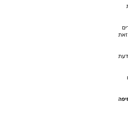
ים
זאת
דעת
יפה