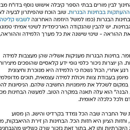
המייל האדום
ינוך לבין מורים בבתי הספר קיבלה אישוש נוסף בדו"ח מב
 ההעתקות בבחינות הבגרות
. שוב הוכח שהפיתרון לבעיה לא
בחינות הבגרות (כמו למשל היוזמה האחרונה
לשבש קליטה
הבחינות. יש להבין שהנקודה הארכימדית לשינוי אמיתי טמונה
 ההוראה - שינוי שישנה את כל מערך הלמידה וההוראה, 
ומר. בחינות הבגרות מעניקות אשליה שהן מעצבות למידה
הן יוצרות ניכור כלפי גופי ידע קלאסיים שהופכים מיצירות
רגע אחרי, הכול נשכח כי הלמידה היא מנוכרת וחיצונית
חרותי ובלתי מיומן בעבודת צוות ויכולת למידה עצמאית, תוכים מדופלמי
במקום לשכלל את מיומנויות החשיבה שלהם. הניסיונות להכ
 הבנה" הוא עלה תאנה במקרה הטוב. למעשה הבחינות מכ
ם ולכל כלכלה לאומית.
 של החברה שבה הכל נמדד בקרדיט והישג. הן מסוע
זות הציון היא חזות הכל. הבחינות הן זירת ההיאבקות, מי
 היוקרתיות ותו לא. בתוך זאת נזכור שרק כשליש מהנבחנים