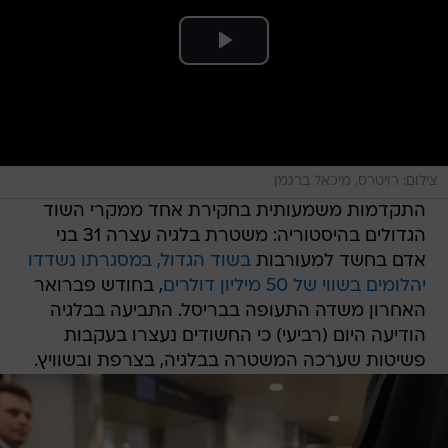
צילום: רויטרס, מיכאל ברגמן
התקדמות משמעותית בחקירת אחד ממקרי השוד
הגדולים בהיסטוריה: משטרת בלגיה עצרה 31 בני
אדם בחשד למעורבות
בשוד הגדול, במסגרתו נשדדו
יהלומים בשווי של 50 מיליון דולרים
, בחודש פברואר
האחרון משדה התעופה בבריסל. התביעה בבלגיה
הודיעה היום (רביעי) כי החשודים נעצרו בעקבות
פשיטות שערכה המשטרה בבלגיה, בצרפת ובשוויץ.