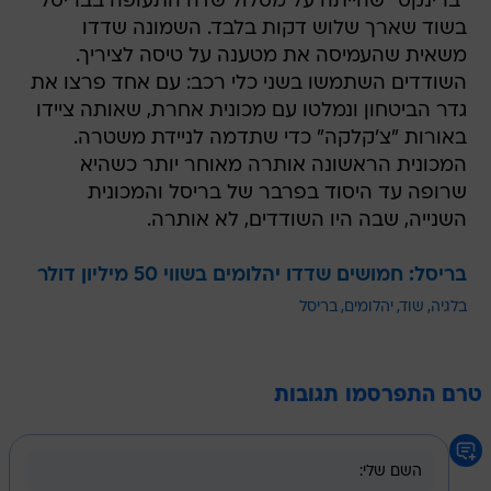
"ברינקס" שהייתה על מסלול שדה התעופה בבריסל 
בשוד שארך שלוש דקות בלבד. השמונה שדדו
משאית שהעמיסה את מטענה על טיסה לציריך.
השודדים השתמשו בשני כלי רכב: עם אחד פרצו את
גדר הביטחון ונמלטו עם מכונית אחרת, שאותה ציידו
באורות "צ'קלקה" כדי שתדמה לניידת משטרה.
המכונית הראשונה אותרה מאוחר יותר כשהיא
שרופה עד היסוד בפרבר של בריסל והמכונית
השנייה, שבה היו השודדים, לא אותרה.
בריסל: חמושים שדדו יהלומים בשווי 50 מיליון דולר
בלגיה
שוד
יהלומים
בריסל
טרם התפרסמו תגובות