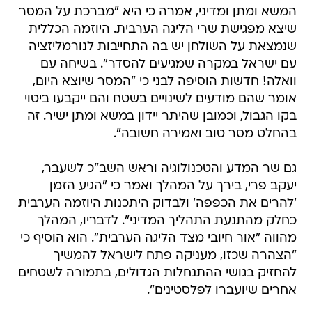
המשא ומתן ומדיני, אמרה כי היא "מברכת על המסר
שיצא מפגישת שרי הליגה הערבית. היוזמה הכללית
שנמצאת על השולחן יש בה התחייבות לנורמליזציה
עם ישראל במקרה שמגיעים להסדר". בשיחה עם
וואלה! חדשות הוסיפה לבני כי "המסר שיוצא היום,
אומר שהם מודעים לשינויים בשטח והם ייקבעו ביטוי
בקו הגבול, וכמובן שהיתר יידון במשא ומתן ישיר. זה
בהחלט מסר טוב ואמירה חשובה".
גם שר המדע והטכנולוגיה וראש השב"כ לשעבר,
יעקב פרי, בירך על המהלך ואמר כי "הגיע הזמן
'להרים את הכפפה' ולבדוק היתכנות היוזמה הערבית
כחלק מהתנעת התהליך המדיני". לדבריו, המהלך
מהווה "אור חיובי מצד הליגה הערבית". הוא הוסיף כי
"הצהרה שכזו, מעניקה פתח לישראל להמשיך
להחזיק בגושי ההתנחלות הגדולים, בתמורה לשטחים
אחרים שיועברו לפלסטינים".