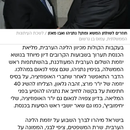
/
חוזרים לשולחן המשא ומתן? נתניהו ואבו מאזן
לשכת העיתונות
הממשלתית, עמוס בן גרשום
בעקבות הקולות מכיוון הליגה הערבית, מליאת
הכנסת תערוך בשבועות הקרובים דיון מיוחד בנושא
יוזמת השלום הערבית המעודכנת, בהשתתפות ראש
הממשלה, בנימין נתניהו, שגם צפוי לנאום במהלכו.
הדבר התאפשר לאחר שחברי האופוזיציה, על בסיס
יוזמה של יו"ר מרצ, זהבה גלאון, הצליחו להשיג 40
חתימות על בקשה לחייב את נתניהו להופיע בפני
המליאה. בדיון צפויה לנאום גם יו"ר האופוזיציה, שלי
יחימוביץ', כמו גם שאר יושבי ראש הסיעות בכנסת.
בישראל מיהרו לברך השבוע על יוזמת הליגה
הערבית. שרת המשפטים, ציפי לבני, הממונה על