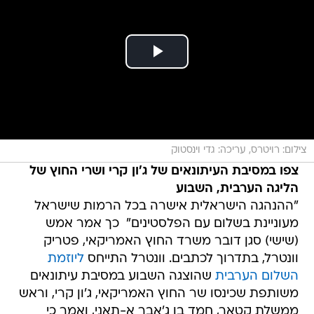
צילום: רויטרס, עריכה: גדי וינסטוק
צפו במסיבת העיתונאים של ג'ון קרי ושרי החוץ של
הליגה הערבית, השבוע
"ההנהגה הישראלית אישרה בכל הרמות שישראל
מעוניינת בשלום עם הפלסטינים"  כך אמר אמש
(שישי) סגן דובר משרד החוץ האמריקאי, פטריק
וונטרל, בתדרוך לכתבים. וונטרל התייחס
ליוזמת
השלום הערבית
שהוצגה השבוע במסיבת עיתונאים
משותפת שכינסו שר החוץ האמריקאי, ג'ון קרי, וראש
ממשלת קטאר, חמד בן ג'אבר א-תאני, ואמר כי