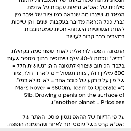
הגשושית ופורסמה באתר של המעבדות להנעה
סילונית של נאס"א, נראות עקבות על אדמת
המאדים, שיצרו מה שנראה כמו ציור של איבר מין
גברי. ככל הנראה מדובר בעקבות ישנים, והן שייכות
לאחת הגשושיות הישנות-יחסית שמסתובבות
במאדים כבר קרוב לעשור.
התמונה הפכה לויראלית לאחר שפורסמה בקהילת
"רדיט" וזכתה ל-40 אלף שיתופים בתוך מספר שעות
בלבד. הכיתוב שצורף לתמונה היה: "גשושית חלל =
800 מיליון דולר, צוות תפעול = מיליארד דולר, ציור
של פין על קרקע של כוכב אחר = לא יסולא בפז".
("Mars Rover = $800m, Team to Operate =
$1b. Drawing a penis on the surface of
another planet = Priceless").
על פי הדיווח של ההאפינגטון פוסט, האתר של
נאס"א קרס בשל עומס יתר לאחר שהתמונה הופצה.