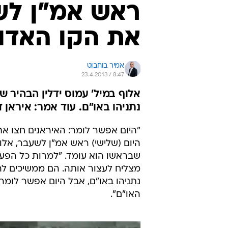
ראש אמ"ן לש
את הקו האדום
אמיר בוחבוט
23.4.2013 / 8:47
אלוף במיל' עמוס ידלין הבהיר 
נתניהו באו"ם. עוד אמר: איראן ד
"היום אפשר לומר: האיראנים חצו את
היום (שלישי) ראש אמ"ן לשעבר, אלוף 
שבראשו הוא עומד. "למרות כל הפעו
מצליח לעצור אותה. הם ממשיכים להע
נתניהו באו"ם, אבל היום אפשר לומ
האו"ם".