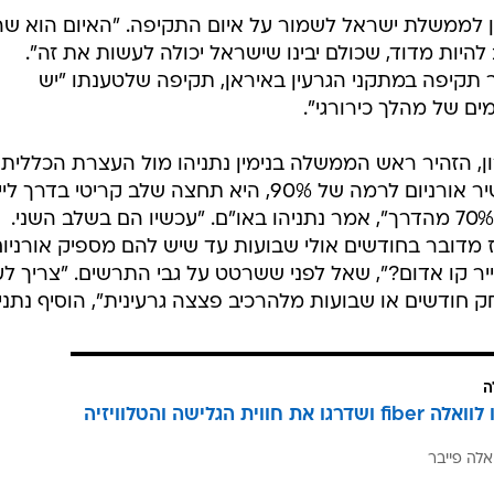
לממשלת ישראל לשמור על איום התקיפה. "האיום הוא שהז
ב להיות מדוד, שכולם יבינו שישראל יכולה לעשות את זה".
 תקיפה במתקני הגרעין באיראן, תקיפה שלטענתו "יש
ם של מהלך כירורגי".
, הזהיר ראש הממשלה בנימין נתניהו מול העצרת הכללית
האו"ם כי במידה ותצליח איראן להעשיר אורניום לרמה של 90%, היא תחצה שלב קריטי בד
פצצה גרעינית. "עד כה אירן הגיעה ל70% מהדרך", אמר נתניהו באו"ם. "עכשיו הם בשלב השני.
 מדובר בחודשים אולי שבועות עד שיש להם מספיק אורניו
יר קו אדום?", שאל לפני ששרטט על גבי התרשים. "צריך לע
 חודשים או שבועות מלהרכיב פצצה גרעינית", הוסיף נתניה
ה
הצטרפו לוואלה fiber ושדרגו את חווית הגלישה והטלוויזיה
אלה פייבר