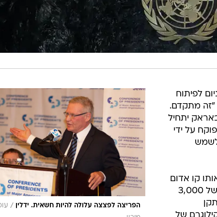
יום לפיתוח
 "זה מתקדם.
באראק יתחיל
א מפוקח על ידי
 לשמש
אותו קו אדום
שהגדירה ישראל השתנה מהפעלתן של 3,000
תקן
/
הפריצה לפצצה עלולה להיות חשאית. ידלין
עומ
קרקעי בפורדו לרף יצור 250 קילוגרם של