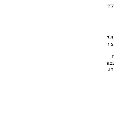
יז
 של
רך לייצור
ם
צור
ו.