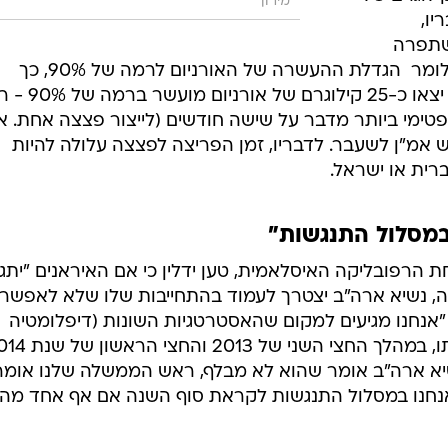
מירון
ל 20%. לדבריו,
שתפרה
יכולתה של טהרן "לפרוץ" לפצצה  כלומר  הגדלת ההעשרה של האורניום לרמה של 90%, כך
שמ-250 הקילוגרם ב-20% העשרה יצאו כ-25 קיל
ימי ביותר מדבר על שישה חודשים (לייצור פצצה אחת. א"
אמ"ן לשעבר. לדבריו, זמן הפריצה לפצצה עלולה להיות
רית או ישראל.
במסלול התנגשות"
 הרפובליקה האיסלאמית, טען ידלין כי אם האיראנים "יתגנ
צה, נשיא ארה"ב יצטרך לעמוד בהתחייבות שלו שלא לאפשר
 "אנחנו מגיעים למקום שהאסטרטגיות השונות (דיפלומטיה
וסנקציות. א"ב) יגיעו למיצוי". להערכתו, במהלך החצי השני ש
יא ארה"ב אומר שהוא לא מבלף, ראש הממשלה שלנו אומר
 אנחנו במסלול התנגשות לקראת סוף השנה אם אף אחד מה