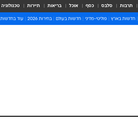
תרבות
סלבס
כסף
אוכל
בריאות
תיירות
טכנולוגיה
חדשות בארץ
פוליטי-מדיני
חדשות בעולם
בחירות 2026
עוד בחדשות
אירועים בארץ
פוליטיקה וממשל
המזרח התיכון
דעות ופרשנויו
חדשות פלילים ומשפט
יחסי חוץ
אירופה
סרי ושלזינגר
חינוך
אמריקה
פרויקטים מיוח
ישראלים בחו"ל
אסיה והפסיפיק
אסור לפספס
בריאות
אפריקה
מדע וסביבה
חברה ורווחה
הנחיות פיקוד 
ארכיון מדורים
זמני כניסת ש
לוח חופשות וח
לוח שנה
חדשות יהדות
חדשות המשפ