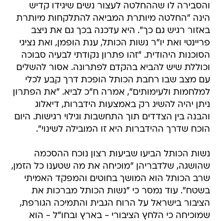
והסבירה לו שההחלטה לעצור נשים שיגידו קדיש
הינה "החלטה מיותרת המביאה להתלקחות מיותרת
באזור רגיש גם כך". היא עדכנה בכך גם את ניצב
פריינטי ואת יו"ר נשות הכותל, ענת הופמן, ואת נציגי
הסוכנות היהודית. "זהו פתרון נקודתי לבעיה סבוכה
וכוללת שיש להביא בהקדם לפתרונה. אסור להשלים
עם מצב שבו רחבת הכותל הופכת דרך קבע לכלי
למלחמות ולעימותים", אמרה ח"כ לביא. "את הפתרון
ניתן יהיה להשיג רק באמצעות הידברות, דיאלוג
והבנה בין הצדדים תוך התחשבות וגילוי רגישות. היום
הוכח שדרך ההידברות היא זו המובילה לשינוי".
נשות הכותל הביעו שביעות רצון נוכח ההסכמה
שהושגה, שלדבריהן "מוכיחה את מה שטענו כל הזמן,
שרב הכותל הוא המושך בחוטים והמפקד האמיתי
בשטח". עוד נמסר כי "נשות הכותל מברכות את
הציבור בישראל על הרוח הגבית והתמיכה הגורפת,
שמוכיחה כי הלחץ הציבורי - בארץ ובחו"ל - הוא