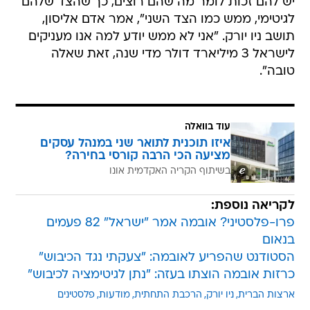
יש להם זכות לומר מה שהם רוצים, כך שהצד שלהם
לגיטימי, ממש כמו הצד השני", אמר אדם אליסון,
תושב ניו יורק. "אני לא ממש יודע למה אנו מעניקים
לישראל 3 מיליארד דולר מדי שנה, זאת שאלה
טובה".
עוד בוואלה
איזו תוכנית לתואר שני במנהל עסקים
מציעה הכי הרבה קורסי בחירה?
בשיתוף הקריה האקדמית אונו
לקריאה נוספת:
פרו-פלסטיני? אובמה אמר "ישראל" 82 פעמים
בנאום
הסטודנט שהפריע לאובמה: "צעקתי נגד הכיבוש"
כרזות אובמה הוצתו בעזה: "נתן לגיטימציה לכיבוש"
ארצות הברית
ניו יורק
הרכבת התחתית
מודעות
פלסטינים