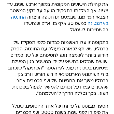
את קהילת הישועים המקומית במשך ארבע שנים, עד
1979. אך הצלחתו בתפקיד הגיעה על רקע המשטר
הצבאי המדמם, שבמסגרתו חטפה ורצחה
החונטה
בארגנטינה
כמעט 30 אלף בני אדם שנחשדו
בהשתייכות לשמאל.
בתקופה זו עלו האשמות כבדות כלפי תפקידו של
ברגוליו, ששיתף לכאורה פעולה עם החונטה. הפרק
הידוע ביותר לשמצה נוגע לחטיפתם של שני כמרים
ישועים שנכלאו בחשאי על ידי המשטר בגין הפעלת
מיסיונים בשכונות עוני. לפי הספר "השתיקה" שנכתב
בידי העיתונאי הארגנטינאי הידוע הורשיו ורביצקי,
ברגוליו משך את החסינות של שני הכמרים אחרי
שהשניים עמדו על זכותם להמשיך לפעול בשכונות
העוני. בכך נסללה הדרך ל"העלמתם".
הספר מבוסס על עדותו של אחד החטופים, שגולל
את סיפורו לפני שמת בשנת 2000. שני הכמרים