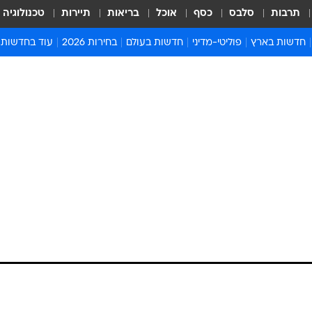
תרבות
סלבס
כסף
אוכל
בריאות
תיירות
טכנולוגיה
חדשות בארץ
פוליטי-מדיני
חדשות בעולם
בחירות 2026
עוד בחדשות
אירועים בארץ
פוליטיקה וממשל
המזרח התיכון
דעות ופרשנויו
חדשות פלילים ומשפט
יחסי חוץ
אירופה
סרי ושלזינגר
חינוך
אמריקה
פרויקטים מיוח
ישראלים בחו"ל
אסיה והפסיפיק
אסור לפספס
בריאות
אפריקה
מדע וסביבה
חברה ורווחה
הנחיות פיקוד 
ארכיון מדורים
זמני כניסת ש
לוח חופשות וח
לוח שנה
חדשות יהדות
חדשות המשפ