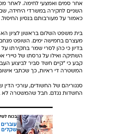
אחר סמים ואמצעי לחימה. לאחר מכן
השניים לחקירה במשרדי היחידה, שם
כאמור על מעורבותם בנסיון החיסול.
בית משפט השלום בראשון לציון האר
מעצרם בחמישה ימים. השופט מנחם מ
בדיון כי כהן לסרי שמר בחקירתו על 
השתיקה ואילו על גרסתו של טיירי אמ
קבע כי "קיים חשד סביר לביצוע העב
המשטרה די ראיות, כך שכתבי אישום על
סנגוריהם של החשודים, עורכי הדין ש
החשדות נגדם. חבל שהמשטרה לא ב
בכוח לשל
שקלים