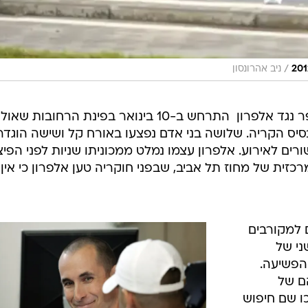
/
ניב אהרונסון
נסיון החיסול המדובר  התשיעי במספר נגד אלפרון  התרחש ב-10 בינואר בפינת הרחובות שאול
סיס הקריה. שלושה בני אדם נפצעו באורח קל ושישה הוגדר
רים לאירוע. אלפרון עצמו נמלט ממכוניתו שניות לפני הפיצ
זית של מחוז תל אביב, שבפני חוקריה טען אלפרון כי אין 
ם למקורבים
ני של
הפשיעה.
ם של
ו שם חיפוש