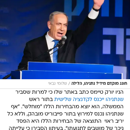
/
חוגג מוקדם מידי? נתניהו, הלילה
שלומי גבאי
הניו יורק טיימס כתב באתר שלו כי למרות שסביר
שנתניהו ייכנס לקדנציה שלישית
בתור ראש
הממשלה, הוא יוצא מהבחירות הללו "מוחלש". "אף
שנתניהו נכנס למירוץ בתור פייבוריט מובהק, וללא כל
יריב ראוי  התוצאה של הבחירות הללו היא הפסד
ניכר של מושבים לתנועתו". בעיתון הסבירו כי עלייתה