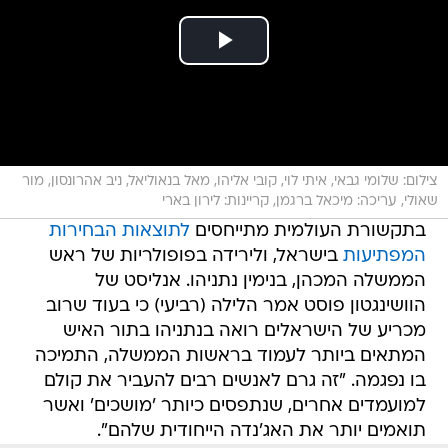
צילום: שלומי גבאי, איתי לוי, קובי אליהו, מאל בנאוליאל, ניב אהרונסון, מור
שאולי, עריכה: מיכאל ברגמן, קריינות: לירון בארי
בתקשורת העולמית מתייחסים
לתוצאות הבחירות
המפתיעות
בישראל, ולירידה בפופולריות של ראש
הממשלה המכהן, בנימין נתניהו. אנליסט של
הוושינגטון פוסט אמר הלילה (רביעי) כי בעוד שרוב
מכריע של הישראלים רואה בנתניהו בתור האיש
המתאים ביותר לעמוד בראשות הממשלה, התמיכה
בו נפגמה. "זה גרם לאנשים רבים להעביר את קולם
למועמדים אחרים, שנתפסים כיותר 'מושכים' ואשר
תואמים יותר את האג'נדה הייחודית שלהם".