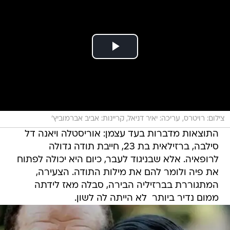
צילום: רויטרס, עריכה: יאיר דניאל, קריינות: אביב אברמוביץ'
התוצאות מדברות בעד עצמן: אוריסטלה ויאנה דל
סילבה, ברזילאית בת 23, חייבת תודה גדולה
לרופאיה. אלא שבניגוד לעבר, כיום היא יכולה לפתוח
את פיה ולומר להם את מילות התודה. הצעירה,
המתגוררת בברזיליה הבירה, סבלה מאז לידתה
ממום נדיר ביותר  לא הייתה לה לשון.