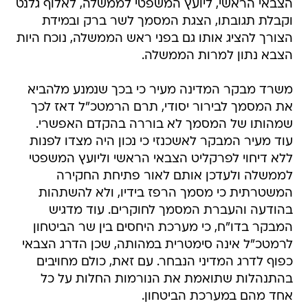
הצבאי הראשי, ליועץ המשפטי לממשלה, לאלוף גלנט
וקבלת תגובתו, הצגת המסמך לשר ברק ובמידת
הצורך להציג אותו גם בפני ראש הממשלה, נוכח היות
הצבא נתון למרות הממשלה.
משרד מבקר המדינה מעיר כי בכך שנמנע מלהביא
את המסמך לבירור יסודי, תרם הרמטכ"ל דאז לכך
שמהותו של המסמך לא בוררה בהקדם האפשרי.
עוד מעיר המבקר לאשכנזי כי נכון היה מצדו לפנות
ללא דיחוי לפרקליט הצבאי הראשי וליועץ המשפטי
לממשלה ולעדכן אותם לאור פתיחת החקירה
המשטרתית כי מסמך הרפז בידיו, ולא להשתהות
בהודעה והעברת המסמך לחוקרים. עוד מדגיש
המבקר בדו"ח, כי מערכת היחסים בין שר הביטחון
לרמטכ"ל אינה סימטרית במהותה, שכן הדרג הצבאי
כפוף לדרג המדיני הנבחר. עם זאת, כולם מחויבים
בהתנהלות שתואמת את הנורמות החלות על כל
אחד מהם במערכת הביטחון.