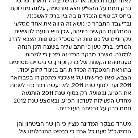
לאחר עבודת מטה ארוכה של צה"ל ולאחר שהשר
ברק חתם על ההפ"ע והיא פורסמה, עלתה מחלוקת
ביחס לביטויים הנכללים בה בין ברק לאשכנזי,
ובדיעבד התברר כי נושא זה היווה את אחד מסלעי
המחלוקת הקשים ביניהם, שכן היא נוגעת לנושאים
עקרוניים של כפיפות הרמטכ"ל וכפיפות הצבא לדרג
המדיני. ברק טען כי חתם עליה בשגגה ולכן הנחה
לבטלה. משרד מבקר המדינה מציין כי למרות
טענותיהם הקשות של ברק וקורן, כי ביטויים מסוימים
בהוראת המפקדה הכללית הם בניגוד לחוק יסוד:
הצבא, מאז פרישתו של אשכנזי מתפקידו בפברואר
2011 ועד לסוף שנת 2011, לא נעשה דבר כדי לשנות
את הפ"ע, ובפועל, רק בסוף שנת 2011 הותנעה
מחדש הפעילות לעדכון הפ"ע, ובאמצע שנת 2012
חתם ברק על גרסתה העדכנית.
משרד מבקר המדינה מציין כי הן שר הביטחון והן
הרמטכ"ל טענו כל אחד כי בבסיס התנהלותו של