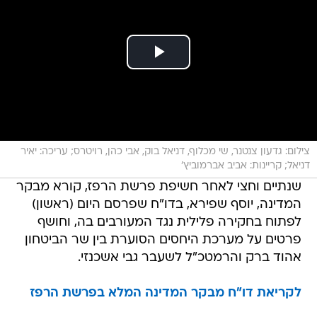
צילום: גדעון צנטנר, שי מכלוף, דניאל בוק, אבי כהן, רויטרס; עריכה: יאיר
דניאל; קריינות: אביב אברמוביץ'
שנתיים וחצי לאחר חשיפת פרשת הרפז, קורא מבקר
המדינה, יוסף שפירא, בדו"ח שפרסם היום (ראשון)
לפתוח בחקירה פלילית נגד המעורבים בה, וחושף
פרטים על מערכת היחסים הסוערת בין שר הביטחון
אהוד ברק והרמטכ"ל לשעבר גבי אשכנזי.
לקריאת דו"ח מבקר המדינה המלא בפרשת הרפז