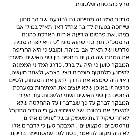
פרץ כהבטחה שלטונית.
מבקר המדינה מתייחס גם להודעת שר הביטחון
שייחסה בטעות לדובר צה"ל דאז, תא"ל במיל' אבי
בניהו, את פרסום הידיעה אודות הארכת כהונת
הרמטכ"ל, תוך כדי שהוא טוען "כי היא יוצרה מבית
מדרשו של תא"ל אבי בניהו", וקובע כי היא החריפה
את המתח שהיה קיים ביחסים בין שני האישים. משרד
המבקר טוען כי היה על ברק, כדרג המדיני הממונה,
להימנע מלתקוף פומבית קצין בצבא, ולאחר מעשה,
ראוי היה שימצא את הדרך לתקן את המעוות, ולסיים
פרשה זו באופן שלא יעצים את המתיחות במערכת
היחסים בין שני האישים ושתי הלשכות. עוד העיר
המבקר לברק על כך שבדבריו על ההחלטה שלא
להאריך את כהונתו של אשכנזי טען כי הדבר התקבל
לאחר שיקול דעת מעמיק ובשל "עניינים אתיים,
נורמטיביים ומקצועיים". המבקר טען כי לדברים אלו
לא היה מקום להיאמר, בטח לפני שהסתיימה בדיקת