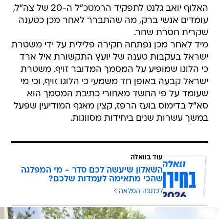
האלוף יואב גלנט לתפקיד הרמטכ"ל ה-20 של צה"ל,
עומדים אנשי ברק, מה שהתברר לאחר מכן כטענה
שקרית חסרת שחר.
מיד לאחר מכן נפתחה חקירה פלילית על ידי משטרת
ישראל בעקבות טענה של יועץ התקשורת איל ארד
כי הלוגו שמופיע על המסמך המדובר זויף. משטרת
ישראל קבעה באופן חד משמעי כי הלוגו זויף, וכי מי
שעומד על פי החשד מאחורי כתיבת המסמך הוא
סא"ל בדימוס בועז הרפז, קצין מאגף המודיעין שפעל
במשך עשרות שנים ביחידות מסווגות.
עוד בוואלה
השאלון שיעשה לכם סדר - מי המפלגה
שהכי מתאימה לעמדות שלכם?
לכתבה המלאה