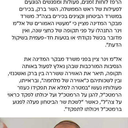
הרפז לוחות זמנים, פעולות ומפגשים הנוגעים
לפעילות של ראש הממשלה, השר ברק, בכירים
במשרד הביטחון וקצינים בכירים בצה"ל. משרד
מבקר המדינה מציין כי "מעשיו האמורים של אל"מ
וינר התנהלו על פני תקופה של כחצי שנה, ואין
מדובר בכשל נקודתי או בטעות חד-פעמית בשיקול
הדעת".
אל"מ וינר ציין בפני משרד מבקר המדינה את
הנסיבות המורכבות שבהן נאלץ לפעול באותה
תקופה, תיאר את האווירה ששררה בין ברק ואשכנזי,
ובין לשכותיהם כ"אווירה של מלחמה", ובראייתו,
פעולותיו נעשו "במטרה למלא את תפקידו כעוזר
הרמטכ"ל, להגן על הרמטכ"ל ועל יכולתו לפקד כראוי
על צה"ל", כאשר "לשכת שר הביטחון פעלה לפגוע
ברמטכ"ל ויכולתו לתפקד".