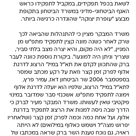
לשאת בכפל תפקידים, במקביל לתפקידו כראש
האגף הביטחוני-מדיני במשרד הביטחון בתקופת
מבצע "עופרת יצוקה" שהוגדרה כרגישה ביותר.
משרד המבקר מציין כי להתנהלות שהביאה לכך
שרק לאחר כשנה מונה קצין לתפקיד מתפ"ש מן
המניין, "לא היה מקום, והיא יצרה מצב בלתי סביר,
שצריך וניתן היה למונעו". ביקורת נוספת כוונה לעבר
ברק שהתכוון לקדם את תא"ל במיל' הרצוג לדרגת
אלוף לפרק זמן קצר וזאת על רקע מכתב שמסר
בספטמבר 2006 שר הביטחון דאז, עמיר פרץ,
לתא"ל במיל' הרצוג, שלפיו הוא יועלה לדרגת אלוף
וימונה לתפקיד מתפ"ש. אשכנזי סבר שמדובר במינוי
פיקטיבי שאין לעשותו. משרד המבקר מעיר לברק כי
הדרך שבה ניסה למנות את הרצוג לתפקיד בדרגת
אלוף, ועל אחת כמה וכמה לפרק זמן קצר (ושלאחריו
יפרוש מצה"ל וישמש כאלוף במילואים) לא הייתה
ראויה, גם נוכח טענת השר ברק שראה במכתבו של