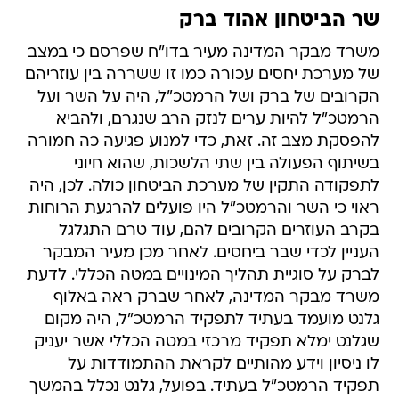
שר הביטחון אהוד ברק
משרד מבקר המדינה מעיר בדו"ח שפרסם כי במצב
של מערכת יחסים עכורה כמו זו ששררה בין עוזריהם
הקרובים של ברק ושל הרמטכ"ל, היה על השר ועל
הרמטכ"ל להיות ערים לנזק הרב שנגרם, ולהביא
להפסקת מצב זה. זאת, כדי למנוע פגיעה כה חמורה
בשיתוף הפעולה בין שתי הלשכות, שהוא חיוני
לתפקודה התקין של מערכת הביטחון כולה. לכן, היה
ראוי כי השר והרמטכ"ל היו פועלים להרגעת הרוחות
בקרב העוזרים הקרובים להם, עוד טרם התגלגל
העניין לכדי שבר ביחסים. לאחר מכן מעיר המבקר
לברק על סוגיית תהליך המינויים במטה הכללי. לדעת
משרד מבקר המדינה, לאחר שברק ראה באלוף
גלנט מועמד בעתיד לתפקיד הרמטכ"ל, היה מקום
שגלנט ימלא תפקיד מרכזי במטה הכללי אשר יעניק
לו ניסיון וידע מהותיים לקראת ההתמודדות על
תפקיד הרמטכ"ל בעתיד. בפועל, גלנט נכלל בהמשך