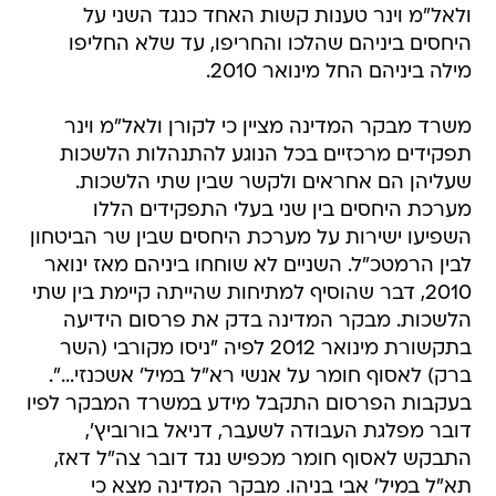
ולאל"מ וינר טענות קשות האחד כנגד השני על
היחסים ביניהם שהלכו והחריפו, עד שלא החליפו
מילה ביניהם החל מינואר 2010.
משרד מבקר המדינה מציין כי לקורן ולאל"מ וינר
תפקידים מרכזיים בכל הנוגע להתנהלות הלשכות
שעליהן הם אחראים ולקשר שבין שתי הלשכות.
מערכת היחסים בין שני בעלי התפקידים הללו
השפיעו ישירות על מערכת היחסים שבין שר הביטחון
לבין הרמטכ"ל. השניים לא שוחחו ביניהם מאז ינואר
2010, דבר שהוסיף למתיחות שהייתה קיימת בין שתי
הלשכות. מבקר המדינה בדק את פרסום הידיעה
בתקשורת מינואר 2012 לפיה "ניסו מקורבי (השר
ברק) לאסוף חומר על אנשי רא"ל במיל' אשכנזי...".
בעקבות הפרסום התקבל מידע במשרד המבקר לפיו
דובר מפלגת העבודה לשעבר, דניאל בורוביץ',
התבקש לאסוף חומר מכפיש נגד דובר צה"ל דאז,
תא"ל במיל' אבי בניהו. מבקר המדינה מצא כי