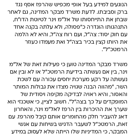
הנוגעים למידע בעל אופי מכפיש שהרפז אסף נגד
ברק וסביבתו. לדעת משרד מבקר המדינה, גם לאחר
שבחן את התייחסותו של אל"מ וינר לטיוטת הדו"ח,
התנהגותו הוגדרה כ"פסולה, ולא עלתה בקנה אחד
עם חוק יסוד: צה"ל, ועם רוח צה"ל, והיא לא הלמה
את היותו קצין בכיר בצה"ל ואת מעמדו כעוזר
הרמטכ"ל".
משרד מבקר המדינה טוען כי פעילות זאת של אל"מ
וינר, בין אם נעשתה בידיעת הרמטכ"ל או לא ובין אם
נעשתה על רקע מערכת יחסים עכורה עם לשכת
השר, "מהווה הבנה שגויה מצדו את גבולות המותר
והאסור, והיא ראויה לבדיקה מקיפה ויסודית של
המופקדים על כך בצה"ל". חשוב לציין, כי אשכנזי הוא
שערך את ההיכרות בין הרפז לאל"מ וינר, והאחרון
דאג להעביר חלק מהחומרים אותם קיבל מהרפז. עם
זאת, הרמטכ"ל לשעבר הדגיש בשיחות עם אנשי
המבקר, כי המדיניות שלו הייתה שלא לעסוק במידע