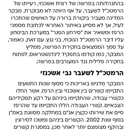
בהתנהלותה בפרשה של רונית אשכנזי, רעייתו של
הרמטכ"ל לשעבר, על אף היותה לא מבוקרת. מבקר
המדינה מעביר ביקורת ברורה על האישים שהוזכרו
לעיל, אך לא מסייע באיתור האחראי לכתיבת מסמכי
הרפז ומשאיר את "סירחון הפגר" במערכת הביטחון
עליו דיבר הרמטכ"ל הנוכחי, בני גנץ. עם זאת, כאמור,
על סמך הממצאים בחקירת הפרשה, ממליץ
המבקר, כמו קודמו בתפקיד לינדנשטראוס, לפתוח
בחקירה פלילית נגד המעורבים בפרשה.
הרמטכ"ל לשעבר גבי אשכנזי
המבקר מדגיש באריכות כי מסוף שנות התשעים
התקיימו קשרים בין אשכנזי ובין הרפז, אשר החלו
כקשרי עבודה, שהתקיימו ביניהם על רקע תפקידיהם
הצבאיים. קשרי העבודה הללו התקיימו עד שהרפז
סיים את שירותו כקצין אג"ם במחלקה מסווגת באמ"ן
בסוף שנת 2002. הקשרים ביניהם נמשכו לסירוגין
ובהיקף מצומצם יותר לאחר מכן. במסגרת קשרים