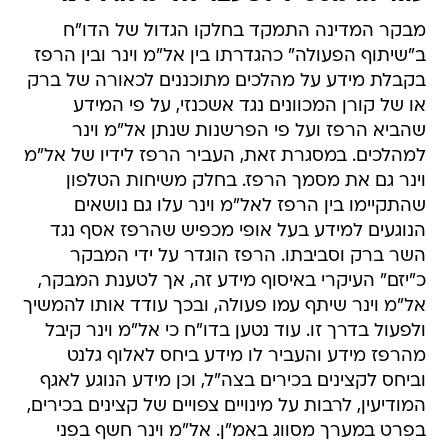
מבקר המדינה התמקד בחלקו הגדול של הדו"ח
ב"שיתוף הפעולה" כהגדרתו בין אל"מ וינר ובין הרפז
בקבלת מידע על מהלכים מתוכננים לכאורה של ברק
או של קורן המכוונים נגד אשכנזי, על פי המידע
שהביא הרפז ועל פי הפרשנות שנתן אל"מ וינר
למהלכים. במסגרת זאת, העביר הרפז לידיו של אל"מ
וינר גם את מסמך הרפז. בחלק משיחות הטלפון
שהתקיימו בין הרפז לאל"מ וינר עלו גם נושאים
הנוגעים למידע בעל אופי מכפיש שהרפז אסף נגד
השר ברק וסביבתו. הרפז הוגדר על ידי המבקר
כ"יזם" העיקרי באיסוף מידע זה, אך לטענת המבקר,
אל"מ וינר שיתף עמו פעולה, ובכך עודד אותו להמשיך
ולפעול בדרך זו. עוד נטען בדו"ח כי אל"מ וינר קיבל
מהרפז מידע והעביר לו מידע ביחס לאלוף גלנט
וביחס לקצינים בכירים בצה"ל, וכן מידע הנוגע לאגף
המודיעין, לרבות על מינויים צפויים של קצינים בכירים,
בפרט במערך מסווג באמ"ן. אל"מ וינר חשף בפני