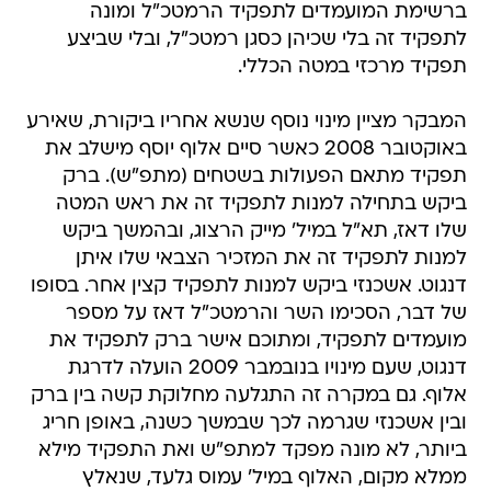
ברשימת המועמדים לתפקיד הרמטכ"ל ומונה
לתפקיד זה בלי שכיהן כסגן רמטכ"ל, ובלי שביצע
תפקיד מרכזי במטה הכללי.
המבקר מציין מינוי נוסף שנשא אחריו ביקורת, שאירע
באוקטובר 2008 כאשר סיים אלוף יוסף מישלב את
תפקיד מתאם הפעולות בשטחים (מתפ"ש). ברק
ביקש בתחילה למנות לתפקיד זה את ראש המטה
שלו דאז, תא"ל במיל' מייק הרצוג, ובהמשך ביקש
למנות לתפקיד זה את המזכיר הצבאי שלו איתן
דנגוט. אשכנזי ביקש למנות לתפקיד קצין אחר. בסופו
של דבר, הסכימו השר והרמטכ"ל דאז על מספר
מועמדים לתפקיד, ומתוכם אישר ברק לתפקיד את
דנגוט, שעם מינויו בנובמבר 2009 הועלה לדרגת
אלוף. גם במקרה זה התגלעה מחלוקת קשה בין ברק
ובין אשכנזי שגרמה לכך שבמשך כשנה, באופן חריג
ביותר, לא מונה מפקד למתפ"ש ואת התפקיד מילא
ממלא מקום, האלוף במיל' עמוס גלעד, שנאלץ