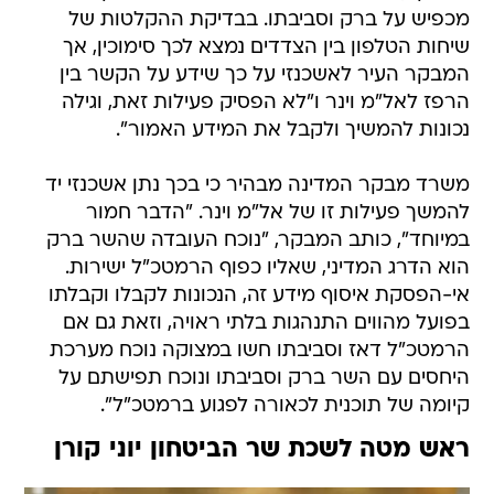
מכפיש על ברק וסביבתו. בבדיקת ההקלטות של
שיחות הטלפון בין הצדדים נמצא לכך סימוכין, אך
המבקר העיר לאשכנזי על כך שידע על הקשר בין
הרפז לאל"מ וינר ו"לא הפסיק פעילות זאת, וגילה
נכונות להמשיך ולקבל את המידע האמור".
משרד מבקר המדינה מבהיר כי בכך נתן אשכנזי יד
להמשך פעילות זו של אל"מ וינר. "הדבר חמור
במיוחד", כותב המבקר, "נוכח העובדה שהשר ברק
הוא הדרג המדיני, שאליו כפוף הרמטכ"ל ישירות.
אי-הפסקת איסוף מידע זה, הנכונות לקבלו וקבלתו
בפועל מהווים התנהגות בלתי ראויה, וזאת גם אם
הרמטכ"ל דאז וסביבתו חשו במצוקה נוכח מערכת
היחסים עם השר ברק וסביבתו ונוכח תפישתם על
קיומה של תוכנית לכאורה לפגוע ברמטכ"ל".
ראש מטה לשכת שר הביטחון יוני קורן