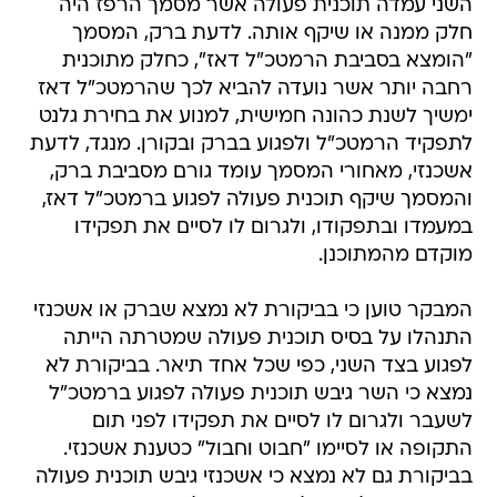
השני עמדה תוכנית פעולה אשר מסמך הרפז היה
חלק ממנה או שיקף אותה. לדעת ברק, המסמך
"הומצא בסביבת הרמטכ"ל דאז", כחלק מתוכנית
רחבה יותר אשר נועדה להביא לכך שהרמטכ"ל דאז
ימשיך לשנת כהונה חמישית, למנוע את בחירת גלנט
לתפקיד הרמטכ"ל ולפגוע בברק ובקורן. מנגד, לדעת
אשכנזי, מאחורי המסמך עומד גורם מסביבת ברק,
והמסמך שיקף תוכנית פעולה לפגוע ברמטכ"ל דאז,
במעמדו ובתפקודו, ולגרום לו לסיים את תפקידו
מוקדם מהמתוכנן.
המבקר טוען כי בביקורת לא נמצא שברק או אשכנזי
התנהלו על בסיס תוכנית פעולה שמטרתה הייתה
לפגוע בצד השני, כפי שכל אחד תיאר. בביקורת לא
נמצא כי השר גיבש תוכנית פעולה לפגוע ברמטכ"ל
לשעבר ולגרום לו לסיים את תפקידו לפני תום
התקופה או לסיימו "חבוט וחבול" כטענת אשכנזי.
בביקורת גם לא נמצא כי אשכנזי גיבש תוכנית פעולה