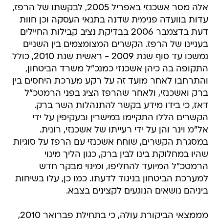
אלה מסר אשכנזי באפריל 2005, לבקשתו של הרפז,
עדות בוועדה פנימית שדנה בתנאי העסקה וכן חוות
דעת בדצמבר 2006 בבדיקת נציב קבילות החיילים
בעניינו של הרפז. הקשרים המצומצמים בין השניים
נמשכו עד סוף שנת 2009 - ראשית שנת 2010, כולל
התקופה בה כיהן אשכנזי כמנכ"ל משרד הביטחון,
והתרחבו לאחר מועד זה על רקע מערכת היחסים בין
ברק ואשכנזי, ולאחר שהרפז הציג בפני הרמטכ"ל
דאז, כי בידו מידע בקשר להתנהלות השר ברק.
הקשרים הללו התקיימו במישרין ובעקיפין על ידי
אל"מ וינר והן על ידי רעייתו של אשכנזי, רונית.
במסגרת הקשרים, שוחח אשכנזי עם הרפז על סוגיות
שהיו במחלוקת בינו לבין ברק, כגון הליך מינוי
הרמטכ"ל המיועד להחליפו, ומינוי מבקר חדש
למערכת הביטחון בניגוד לדעתו. כמו כן, עלו בשיחות
ביניהם נושאים הנוגעים לקצינים בצבא.
מממצאי הביקורת עולה, כי בתחילת פברואר 2010,