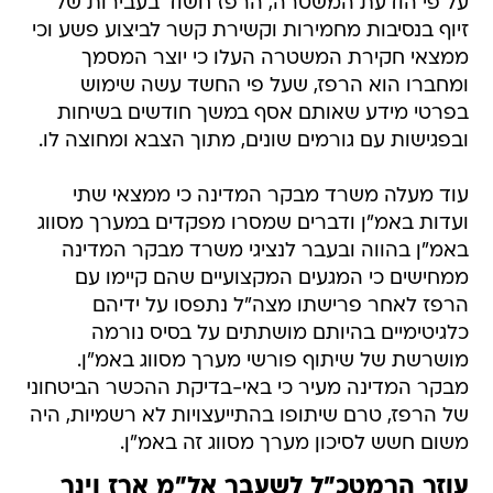
על פי הודעת המשטרה, הרפז חשוד בעבירות של
זיוף בנסיבות מחמירות וקשירת קשר לביצוע פשע וכי
ממצאי חקירת המשטרה העלו כי יוצר המסמך
ומחברו הוא הרפז, שעל פי החשד עשה שימוש
בפרטי מידע שאותם אסף במשך חודשים בשיחות
ובפגישות עם גורמים שונים, מתוך הצבא ומחוצה לו.
עוד מעלה משרד מבקר המדינה כי ממצאי שתי
ועדות באמ"ן ודברים שמסרו מפקדים במערך מסווג
באמ"ן בהווה ובעבר לנציגי משרד מבקר המדינה
ממחישים כי המגעים המקצועיים שהם קיימו עם
הרפז לאחר פרישתו מצה"ל נתפסו על ידיהם
כלגיטימיים בהיותם מושתתים על בסיס נורמה
מושרשת של שיתוף פורשי מערך מסווג באמ"ן.
מבקר המדינה מעיר כי באי-בדיקת ההכשר הביטחוני
של הרפז, טרם שיתופו בהתייעצויות לא רשמיות, היה
משום חשש לסיכון מערך מסווג זה באמ"ן.
עוזר הרמטכ"ל לשעבר אל"מ ארז וינר