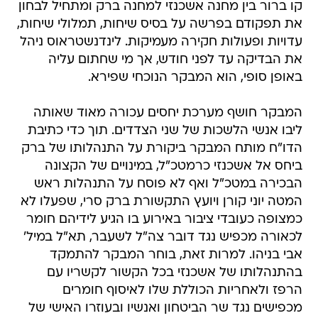
קו ברור בין מחנה אשכנזי למחנה ברק ומתחיל לבחון
את תפקודם בפרשה על בסיס שיחות, תמלולי שיחות,
עדויות ופעולות חקירה מעמיקות. לינדנשטראוס ניהל
את הבדיקה עד לפני חודש, אך מי שחתום עליה
באופן סופי, הוא המבקר הנוכחי שפירא.
המבקר חושף מערכת יחסים עכורה מאוד שאותה
ליבו אנשי הלשכות של שני הצדדים. תוך כדי כתיבת
הדו"ח מותח המבקר ביקורת על התנהלותו של ברק
ביחס אל אשכנזי כרמטכ"ל, במינויים של הקצונה
הבכירה במטכ"ל ואף לא פוסח על התנהלות ראש
המטה יוני קורן ויועץ התקשורת ברק סרי, שפעלו לא
כמצופה כעובדי ציבור באירוע בו הגיע לידיהם חומר
לכאורה מכפיש נגד דובר צה"ל לשעבר, תא"ל במיל'
אבי בניהו. למרות זאת, בוחר המבקר להתמקד
בהתנהלותו של אשכנזי בכל הקשור לקשריו עם
הרפז ולאחריות הכוללת שלו לאיסוף חומרים
מכפישים נגד שר הביטחון ואנשיו ובעוזרו האישי של