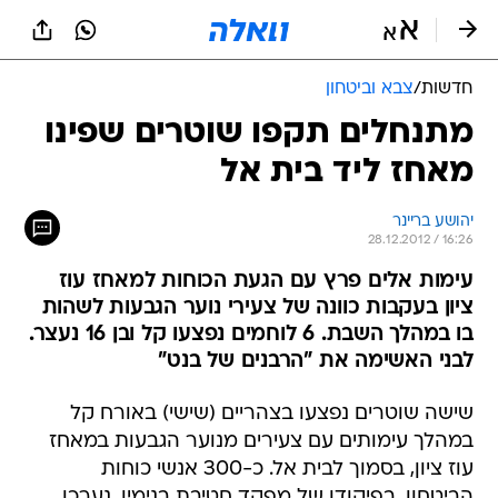
חדשות
/
צבא וביטחון
מתנחלים תקפו שוטרים שפינו
מאחז ליד בית אל
יהושע בריינר
28.12.2012 / 16:26
עימות אלים פרץ עם הגעת הכוחות למאחז עוז
ציון בעקבות כוונה של צעירי נוער הגבעות לשהות
בו במהלך השבת. 6 לוחמים נפצעו קל ובן 16 נעצר.
לבני האשימה את "הרבנים של בנט"
שישה שוטרים נפצעו בצהריים (שישי) באורח קל
במהלך עימותים עם צעירים מנוער הגבעות במאחז
עוז ציון, בסמוך לבית אל. כ-300 אנשי כוחות
הביטחון, בפיקודו של מפקד חטיבת בנימין, נערכו