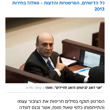
/
"אני דואג לביטחון ודואג לחיילים". מופז
עומר מירון
הסרטון תוקף במילים חריפות את הציבור עצמו
והתייחסותו כלפי שאול מופז, אשר נכנס לשדה
הפוליטי על אף ש"פוליטיקה זה חרא", דברי הסרטון.
"מי אתם שתדרכו על שאול מופז?", תוקף גבריאל