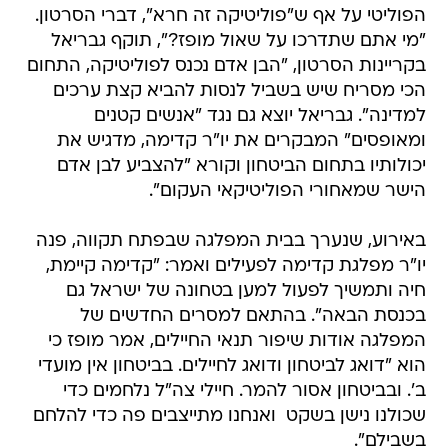
בקריינות הסרטון, "הבן אדם נכנס לפוליטיקה, התחום
הכי מסריח שיש בשביל לנסות להביא קצת ערכים
למדינה". גבריאל יוצא גם נגד "אנשים קטנים
ומאופסים" המבקרים את יו"ר קדימה, מדגיש את
יכולותיו בתחום הביטחון וקורא "להצביע לבן אדם
הישר שמאחורי הפוליטיקאי העקום".
באירוע, שנערך בבית המפלגה שבפתח תקווה, פנה
יו"ר מפלגת קדימה לפעילים ואמר: "קדימה קיימת,
חיה ותמשיך לפעול למען בטחונה של ישראל גם
בכנסת הבאה". בהתאם למסרים החדשים של
המפלגה אודות שיפור תנאי החיילים, אמר מופז כי
הוא "דואג לביטחון ודואג לחיילים. בביטחון אין מועדי
ב'. ובביטחון אסור להמר. חיילי צה"ל נלחמים כדי
שכולנו נישן בשקט  ואנחנו מתייצבים פה כדי להלחם
בשבילם".
יו"ר מטה הבחירות של המפלגה, חבר הכנסת ישראל