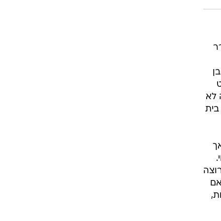
ר
ן
 פשוט
 לא
ר לבנות בית
ך
.
רוצה
אם
ת,