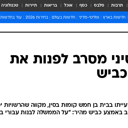
תרבות
סלבס
כסף
אוכל
בריאות
תיירות
טכנולוגיה
חדשות בארץ
פוליטי-מדיני
חדשות בעולם
בחירות 2026
עוד בחדשות
אירועים בארץ
פוליטיקה וממשל
המזרח התיכון
דעות ופרשנויו
חדשות פלילים ומשפט
יחסי חוץ
אירופה
סרי ושלזינגר
חינוך
אמריקה
פרויקטים מיוח
ישראלים בחו"ל
אסיה והפסיפיק
אסור לפספס
יני מסרב לפנות את
בריאות
אפריקה
מדע וסביבה
כביש
חברה ורווחה
הנחיות פיקוד 
ארכיון מדורים
זמני כניסת ש
לוח חופשות וח
עייתו בבית בן חמש קומות בסין, מקווה שהרשויות י
לוח שנה
יצב באמצע כביש מהיר: "על הממשלה לבנות עבורי ב
חדשות יהדות
חדשות המשפ