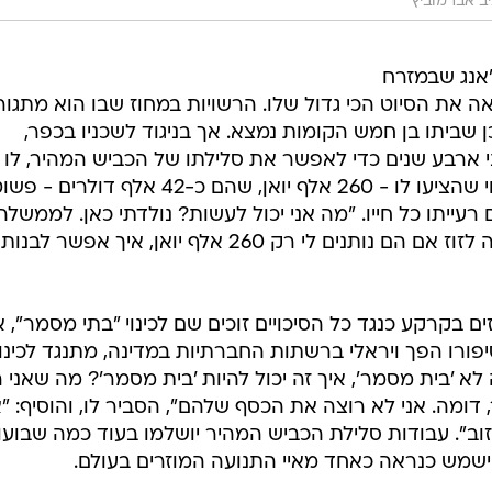
ביב אברמוביץ'
'אנג שבמזרח
ואה את הסיוט הכי גדול שלו. הרשויות במחוז שבו הוא מתגור
ן שביתו בן חמש הקומות נמצא. אך בניגוד לשכניו בכפר,
 ארבע שנים כדי לאפשר את סלילתו של הכביש המהיר, לו ב
ה-67 סירב לכך, כיוון שלטענתו הפיצוי שהציעו לו - 260 אלף יואן, שהם כ-42 אלף דולרים -
רעייתו כל חייו. "מה אני יכול לעשות? נולדתי כאן. לממשלה
אכפת גם אם אקבר כאן. אני לא רוצה לזוז אם הם נותנים לי רק 260 אלף יואן, איך אפש
 בקרקע כנגד כל הסיכויים זוכים שם לכינוי "בתי מסמר", א
פורו הפך ויראלי ברשתות החברתיות במדינה, מתנגד לכינוי
ה לא 'בית מסמר', איך זה יכול להיות 'בית מסמר'? מה שאני 
ומה. אני לא רוצה את הכסף שלהם", הסביר לו, והוסיף: "
זוב". עבודות סלילת הכביש המהיר יושלמו בעוד כמה שבועו
לו ישמש כנראה כאחד מאיי התנועה המוזרים בעולם.