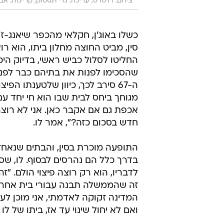
צילום: רויטרס, עריכה: גדי וינסטוק, קריינות: א
כשלו באוג'ן, חקלאי מהכפר שיאנג-ז
סין, מביט החוצה מחלון ביתו, הוא ר
החליטו לסלול כביש ראשי, בדיוק היכ
שהסכימו לפנות את בתיהם כבר לפני
מגוחך ביחס לבית שבו הוא חי יחד עם 
חדש בסכום כזה?", אמר לו.
התופעה מוכרת בסין, והבתים שנאחזים
בדרך כלל הם נהרסים לבסוף. לו, שסי
לדבריו, הוא רק רוצה פיצוי הולם. "ז
זה שהממשלה תבנה עבורי בית אחר, ד
המדינה זקוקה לאדמתי, אני מוכן לע
ואם לא יחול שינוי עד אז, ביתו של 