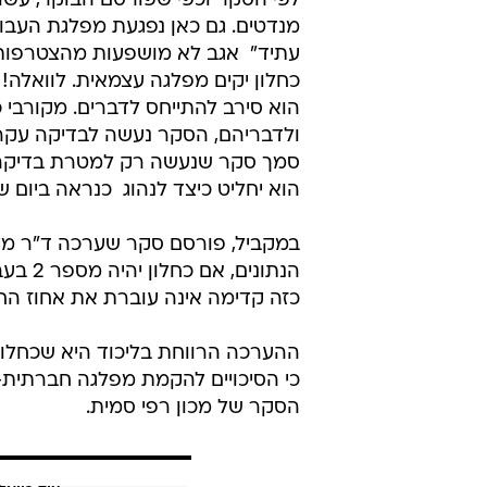
עתיד"  אגב לא מושפעות מהצטרפות
כחלון יקים מפלגה עצמאית. לוואלה!
הוא סירב להתייחס לדברים. מקורבי 
ולדבריהם, הסקר נעשה לבדיקה עקרונ
סמך סקר שנעשה רק למטרת בדיקה", 
הוא יחליט כיצד לנהוג  כנראה ביום ש
במקביל, פורסם סקר שערכה ד"ר מינ
כזה קדימה אינה עוברת את אחוז החסימה, לפיד עם 14, ש"ס עם 
ההערכה הרווחת בליכוד היא שכחלון 
כי הסיכויים להקמת מפלגה חברתית
הסקר של מכון רפי סמית.