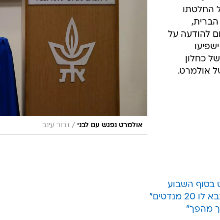
ל החלטתו
הברית,
ום להודעה על
ישפיעו
ל כחלון
ל אולמרט.
/
אולמרט נפגש עם לבני
דרור עינב
ט בסוף השבוע
מנדטים"
יך מהפך"