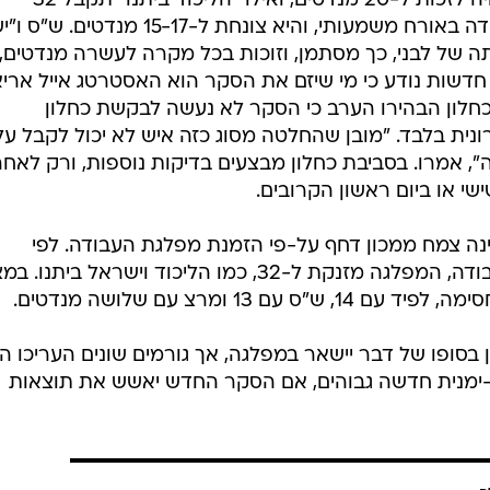
לפי הסקר וכפי שפורסם הבוקר, עשויה לזכות ל-20 מנדטים, ואילו "הליכוד ביתנו" תקבל 32
מנדטים. גם כאן נפגעת מפלגת העבודה באורח משמעותי, והיא צונחת ל-15-17 מנדטים. ש"ס
ה של לבני, כך מסתמן, וזוכות בכל מקרה לעשרה מנדטים,
 חדשות נודע כי מי שיזם את הסקר הוא האסטרטג אייל אריא
כחלון הבהירו הערב כי הסקר לא נעשה לבקשת כחלון
ית בלבד. "מובן שהחלטה מסוג כזה איש לא יכול לקבל על
אמרו. בסביבת כחלון מבצעים בדיקות נוספות, ורק לאחר
ישי או ביום ראשון הקרובים.
ה צמח ממכון דחף על-פי הזמנת מפלגת העבודה. לפי
הנתונים, אם כחלון יהיה מספר 2 בעבודה, המפלגה מזנקת ל-32, כמו הליכוד וישראל ביתנו
13 ומרצ עם שלושה מנדטים.
בסופו של דבר יישאר במפלגה, אך גורמים שונים העריכו הי
-ימנית חדשה גבוהים, אם הסקר החדש יאשש את תוצאות