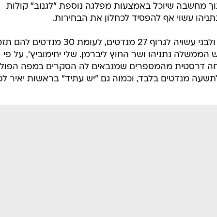
וך מחשבה שיוכל באמצעות מפלגה נוספת "לגנוב" קולות
תניהו עשוי אף להפסיד לכחלון את הבחירות.
על פי הסקר, מפלגה בראשות כחלון ולבני עשויה לגרוף 27 מנדטים, לעומת 30 מנדטי
הממשלה נתניהו ושר החוץ ליברמן. שלי יחימוביץ', על פי
טים בלבד, צניחה דרסטית מהמספרים שמנבאים לה הסקרים במפה הפול
שעה מנדטים בלבד, וכמוה גם "יש עתיד" בראשות יאיר לפי