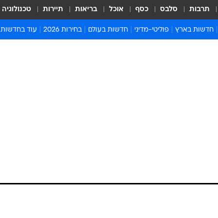
תרבות
סלבס
כסף
אוכל
בריאות
תיירות
טכנולוגיה
חדשות בארץ
פוליטי-מדיני
חדשות בעולם
בחירות 2026
עוד בחדשות
אירועים בארץ
פוליטיקה וממשל
המזרח התיכון
דעות ופרשנויו
חדשות פלילים ומשפט
יחסי חוץ
אירופה
סרי ושלזינגר
חינוך
אמריקה
פרויקטים מיוח
ישראלים בחו"ל
אסיה והפסיפיק
אסור לפספס
בריאות
אפריקה
מדע וסביבה
חברה ורווחה
הנחיות פיקוד 
ארכיון מדורים
זמני כניסת ש
לוח חופשות וח
לוח שנה
חדשות יהדות
חדשות המשפ