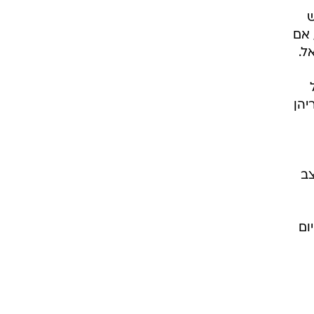
 ו"יש
 אם
ל.
יהן
. במצב
ום