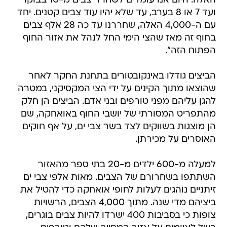
האלה. היום אנו עומדים לשחרר צבים מ-10 בבוקר
ועד 7 או 8 בערב, עד שלא יהיו עוד צבים קטנים. יחד
עם ה-4,000 האלה, שחררנו עד כה 28 אלף צבים
בחוף זה מאז שהצי הימי החל לנהל את אזור החוף
הפתוח הזה".
הביצים גודלו באינקובטורים בתחנת החקר לאחר
שהוצאו מתוך הקינים על ידי הצי המקסיקני, במטרה
להגן עליהם מפני טורפים ובני אדם. הביצים הן חלק
מהתפריט המסורתי של יושבי החוף באואחקה, שם
הן מוצגות בשווקים לצד בשר צבי ים, על אף חוקים
האוסרים על מכירתן.
למעלה מ-600 ילדים מ-20 בתי ספר מהאזור
השתתפו בשחרורם של הצבים. מאות אלפי צבי ים
זיתניים נוהגים לעלות לחופי אואחקה כדי להטיל את
ביציהם מדי שנה. מתוך 4,000 הצבים, הרשויות
צופות כי בסביבות 400 ישרדו להיות צבים בוגרים,