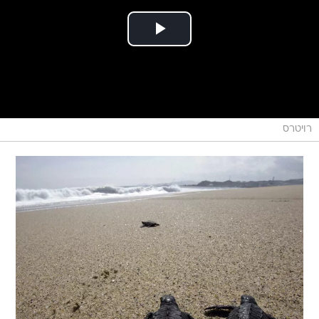
רויטרס