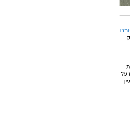
רדו
ק
ת
 על
ין