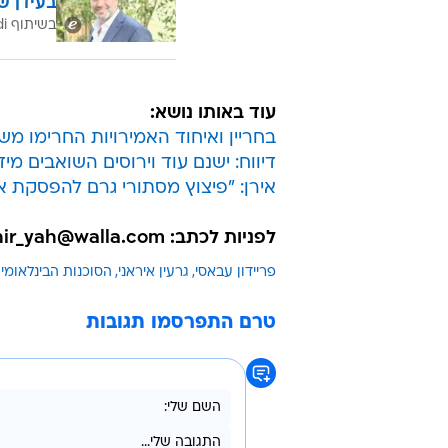
בעידן ש
בשיתוף CofaceBdi
עוד באותו נושא:
בחריין ואיחוד האמירויות החרימו מש
דיווח: ישנם עוד וירוסים השואבים מיד
אירן: "פיצוץ מסתורי גרם להפסקת
לפניות לכתב: nir_yah@walla.com
פריידון עבאסי
גרעין איראני
הסוכנות הבינלאומי
טרם התפרסמו תגובות