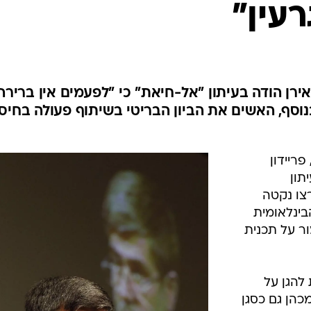
עין"
המייל האדום
רן הודה בעיתון "אל-חיאת" כי "לפעמים אין ברירה
בנוסף, האשים את הביון הבריטי בשיתוף פעולה בחיסו
פריידון
תון
רצו נקטה
בינלאומית
ר על תכנית
להגן על
כהן גם כסגן