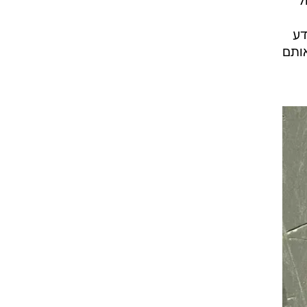
ול
דע
אותם