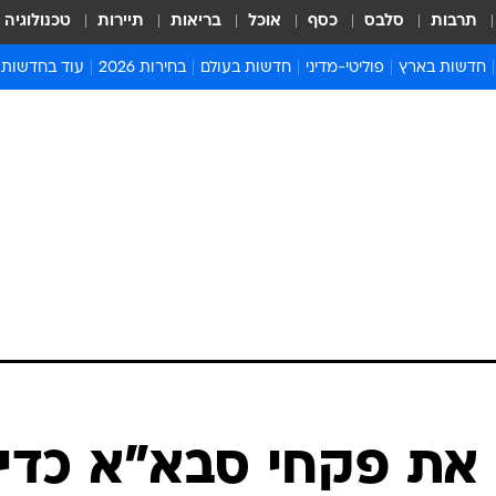
תרבות
סלבס
כסף
אוכל
בריאות
תיירות
טכנולוגיה
חדשות בארץ
פוליטי-מדיני
חדשות בעולם
בחירות 2026
עוד בחדשות
אירועים בארץ
פוליטיקה וממשל
המזרח התיכון
דעות ופרשנויו
חדשות פלילים ומשפט
יחסי חוץ
אירופה
סרי ושלזינגר
חינוך
אמריקה
פרויקטים מיוח
ישראלים בחו"ל
אסיה והפסיפיק
אסור לפספס
בריאות
אפריקה
מדע וסביבה
חברה ורווחה
הנחיות פיקוד 
ארכיון מדורים
זמני כניסת ש
לוח חופשות וח
לוח שנה
חדשות יהדות
ו את פקחי סבא"א כדי
חדשות המשפ