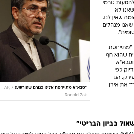
להטעות גורמי
שאנו לא
מה שאין לנו.
שאנו מנהלים
ומית".
"מתייחסת
יח שהוא חף
וסבא"א
יוק כפי
ירק. הם
ד את אירן
/
"סבא"א מתייחסת אלינו כגורם שהורשע)
AP,
Ronald Zak
אול בביון הבריטי"