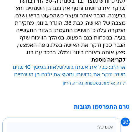
לפני כחודש נעצר גבר בשנות ה-30 לחייו בחשד
שדקר את גרושתו וחטף את בנם בן השנתיים וחצי
ברעננה. הגבר אותר ונעצר כשהפעוט בריא ושלם.
מצבה של האישה, כבת 38, הוגדר בינוני. מחקירת
המקרה עלה כי השניים התעמתו באזור התעשייה
בעיר, בנוכחות בנם הפעוט. במהלך הוויכוח שלף
הגבר סכין ודקר את האישה בפלג גופה האמצעי,
פצע אותה באורח בינוני ונמלט ברכב עם בנו.
לקריאה נוספת
ארה"ב: כבל את אשתו בשלשלאות במשך 10 שנים
חשד: דקר את גרושתו וחטף את ילדם בן השנתיים
ילודה
אלימות במשפחה
נהריה
הריון
טרם התפרסמו תגובות