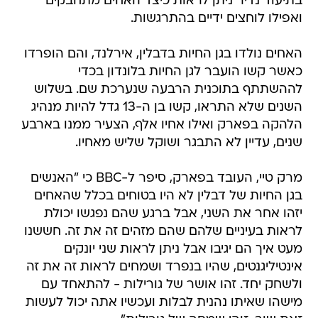
בתיעוד נדיר ניתן לראות כיצד האחים מתחבקים
ואפילו לוחצים ידיים בהתרגשות.
האחים נולדו בגן החיות בדבלין, אירלנד, והם הופרדו
כאשר קשו הועבר לגן החיות בלונדון בכדי
לההשתתף בתוכנית הרבעה שנערכת שם. בשלוש
השנים שלא התראו, קשו בן ה-13 גדל להיות מנהיג
הלהקה בפארק ואילו אחיו אלף, הצעיר ממנו בארבע
שנים, עדיין לא התבגר ושוקל שליש מאחיו.
מרק טיי, העובד בפארק, סיפר ל-BBC כי "האנשים
בגן החיות של דבלין לא היו בטוחים בכלל שהאחים
יזהו אחר את השני, אבל ברגע שהם נפגשו יכולת
לראות בעיניים שלהם שהם מזהים זה את זה. חששנו
מעט איך הם יגיבו אבל ניתן לראות שני יונקים
אינטיליגנטים, שהיו בנפרד ושמחים לראות זה את זה
ולשחק יחד. זהו אושר של גורילות - להתאחד עם
מישהו שאיתו נהנית לבלות ועכשיו אתה יכול לעשות