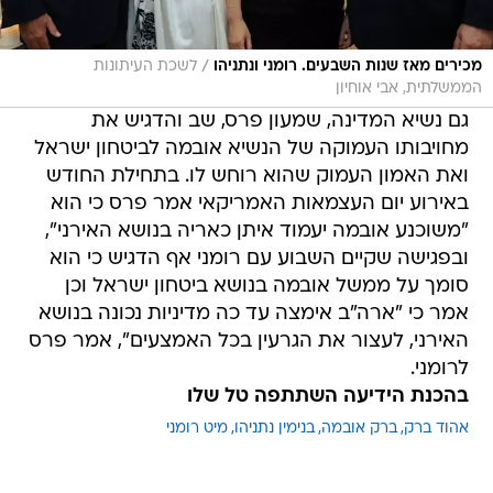
/
מכירים מאז שנות השבעים. רומני ונתניהו
לשכת העיתונות
הממשלתית, אבי אוחיון
גם נשיא המדינה, שמעון פרס, שב והדגיש את
מחויבותו העמוקה של הנשיא אובמה לביטחון ישראל
ואת האמון העמוק שהוא רוחש לו. בתחילת החודש
באירוע יום העצמאות האמריקאי אמר פרס כי הוא
"משוכנע אובמה יעמוד איתן כאריה בנושא האירני",
ובפגישה שקיים השבוע עם רומני אף הדגיש כי הוא
סומך על ממשל אובמה בנושא ביטחון ישראל וכן
אמר כי "ארה"ב אימצה עד כה מדיניות נכונה בנושא
האירני, לעצור את הגרעין בכל האמצעים", אמר פרס
לרומני.
בהכנת הידיעה השתתפה טל שלו
אהוד ברק
ברק אובמה
בנימין נתניהו
מיט רומני