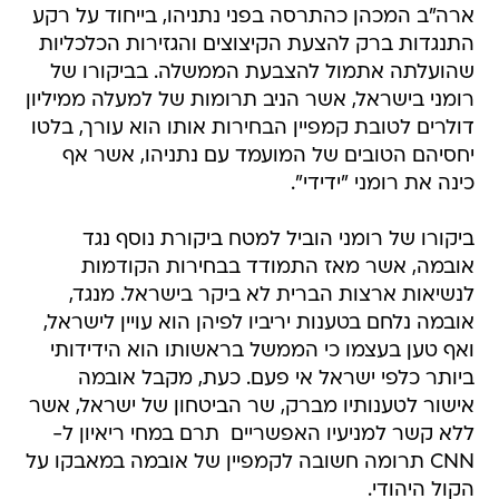
ארה"ב המכהן כהתרסה בפני נתניהו, בייחוד על רקע
התנגדות ברק להצעת הקיצוצים והגזירות הכלכליות
שהועלתה אתמול להצבעת הממשלה. בביקורו של
רומני בישראל, אשר הניב תרומות של למעלה ממיליון
דולרים לטובת קמפיין הבחירות אותו הוא עורך, בלטו
יחסיהם הטובים של המועמד עם נתניהו, אשר אף
כינה את רומני "ידידי".
ביקורו של רומני הוביל למטח ביקורת נוסף נגד
אובמה, אשר מאז התמודד בבחירות הקודמות
לנשיאות ארצות הברית לא ביקר בישראל. מנגד,
אובמה נלחם בטענות יריביו לפיהן הוא עויין לישראל,
ואף טען בעצמו כי הממשל בראשותו הוא הידידותי
ביותר כלפי ישראל אי פעם. כעת, מקבל אובמה
אישור לטענותיו מברק, שר הביטחון של ישראל, אשר
ללא קשר למניעיו האפשריים  תרם במחי ריאיון ל-
CNN תרומה חשובה לקמפיין של אובמה במאבקו על
הקול היהודי.