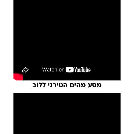
מסע מהים הטירני ללוב