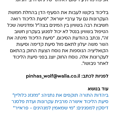
אכיפה מרתיע ויישום לאלתר של גיוס חייבי הגיוס.
בליכוד ביקשו לעבות את הסעיף הדן בהחלת חמשת
העקרונות גם על ערביי ישראל. "סיעת הליכוד רואה
חשיבות רבה בשוויון בין המינים בצה"ל ומדגישה שכל
הטיפול בשוויון בנטל לא יכול לפגוע בעקרון חשוב
זה", נכתב בהודעת הסיכום. "סיעת הליכוד מינתה את
השר משה יעלון לתאם מול סיעת קדימה וסיעות
הקואליציה הנוספות את נוסח הצעת החוק בהתאם
לעקרונות אלה. נוסח החוק יוצג בפני סיעת הליכוד
לאחר גיבושו".
לפניות לכתב: pinhas_wolf@walla.co.il
עוד בנושא
ביהדות התורה תוקפים את נתניהו: "מזגזג כלוליין"
סיעת הליכוד אישרה מרבית עקרונות ועדת פלסנר
דיסקין למפגינים: "מי שמאמין למנהיגים - פראייר"