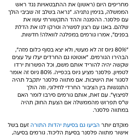
מחריפים היום (ראשון) את ההתבטאויות נגד ראש
הממשלה, בנימין נתניהו. "נראה בשלב זה שביבי הולך
עם פלסנר. ההפגנה וההד התקשורתי עשו את
שלהם. באנו עם רצון לפשרה וטרקו לנו את הדלת
בפנים", אמרו גורמים במפלגה לוואלה! חדשות.
"80% גיוס זה לא מעשי, ולא יצא בסוף כלום מזה",
הבהירו הגורמים. "אוטוטו גם החרדים יעלו על עצים
שקשה יהיה להוריד אותם משם, וכל הפשרות ירדו
לטמיון. פלסנר מציע גיוס בכפייה. 80% גיוס זה אומר
לסגור את הישיבות. אם מתווה פלסנר יתקבל תהיה
התנגשות בין הציבור החרדי לחילוני, וזה הולך
לפיצוץ". עם זאת, אותם גורמים סירבו לומר האם
ש"ס תפרוש מהממשלה אם הצעת החוק תהיה
במתווה פלסנר.
מוקדם יותר
הביעו גם בסיעת יהדות התורה
זעם בשל
אישור מתווה פלסנר בסיעת הליכוד. גורמים בסיעה,