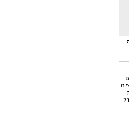
ת
ם
פים
דל