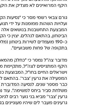
היקף המרואיינים לא מצדיק את היק
גורם צבאי רשמי מסר כי "נסיעות הקצ
ועלויות השהות ממומנות על ידי תנוע
המבצעת התחשבנות בנושאים אלה 
הביטחון, בהתאם לנהלים. יצוין כי הקצי
כ-190 מועמדים לשירות ביטחון (מל
בתקופה של פחות משבועיים".
מדובר צה"ל נמסר כי "כחלק מהמא
היקף המתגייסים לצה"ל, מתקיימת מזה
וישראלים החיים בחו"ל, המבוצעת כ
המפעילה את גרעין 'צבר'. בהתאם לסי
כבר מספר שנים. לנסיעה המדוברת יצ
משלחת סביר ביחס למשימה". עוד נמס
גרעין 'צבר' מביא בני נוער רבים לגיו
גרעינים מעבר לים שיהיו מעוניינים ב