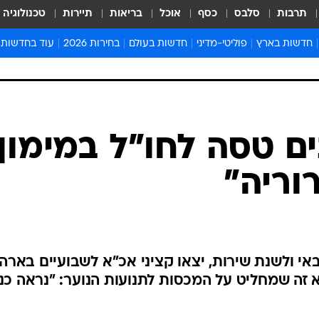
תרבות
סלבס
כסף
אוכל
בריאות
תיירות
טכנולוגיה
חדשות בארץ
פוליטי-מדיני
חדשות בעולם
בחירות 2026
עוד בחדשות
אירועים בארץ
פוליטיקה וממשל
המזרח התיכון
דעות ופרשנויו
חדשות פלילים ומשפט
יחסי חוץ
אירופה
סרי ושלזינגר
חינוך
אמריקה
פרויקטים מיוח
ישראלים בחו"ל
אסיה והפסיפיק
אסור לפספס
ם טסה לחו"ל במימון
בריאות
אפריקה
מדע וסביבה
וריה"
חברה ורווחה
הנחיות פיקוד 
ארכיון מדורים
זמני כניסת ש
לוח חופשות וח
אי ולשנת שירות, יצאו קציני אכ"א לשבועיים בארה
לוח שנה
 זה שמחליט על המכסות לתנועות הנוער: "נראה כני
חדשות יהדות
חדשות המשפ