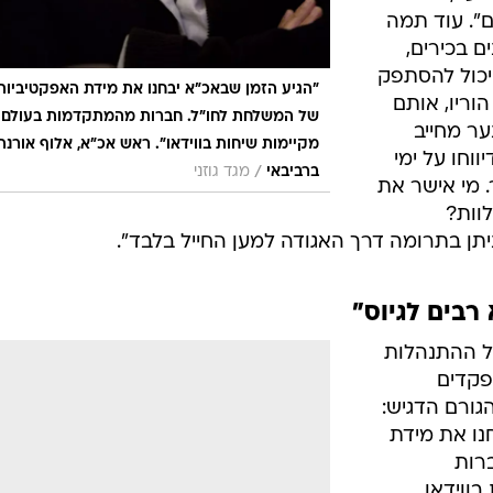
ם". עוד תמה
ם בכירים,
יכול להסתפק
"הגיע הזמן שבאכ"א יבחנו את מידת האפקטיביות
וריו, אותם
של המשלחת לחו"ל. חברות מהמתקדמות בעולם
ער מחייב
מקיימות שיחות בווידאו". ראש אכ"א, אלוף אורנה
ווחו על ימי
/
ברביבאי
מגד גוזני
. מי אישר את
לוות?
תן בתרומה דרך האגודה למען החייל בלבד".
רבים לגיוס"
על ההתנהלות
פקדים
גורם הדגיש:
חנו את מידת
רות
ווידאו.