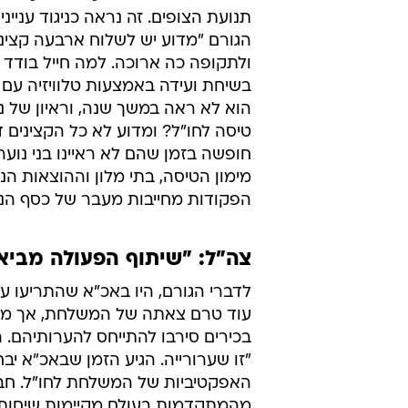
תנועת הצופים. זה נראה כניגוד ענייני
הגורם "מדוע יש לשלוח ארבעה קציני
ולתקופה כה ארוכה. למה חייל בודד 
בשיחת ועידה באמצעות טלוויזיה עם ה
הוא לא ראה במשך שנה, וראיון של נ
טיסה לחו"ל? ומדוע לא כל הקצינים די
חופשה בזמן שהם לא ראיינו בני נוער
מימון הטיסה, בתי מלון וההוצאות הנ
הפקודות מחייבות מעבר של כסף הני
צה"ל: "שיתוף הפעולה מביא 
לדברי הגורם, היו באכ"א שהתריעו 
עוד טרם צאתה של המשלחת, אך מ
בכירים סירבו להתייחס להערותיהם. ה
"זו שערורייה. הגיע הזמן שבאכ"א יב
האפקטיביות של המשלחת לחו"ל. חב
מהמתקדמות בעולם מקיימות שיחות ב