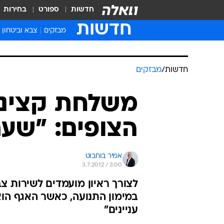
חדשות
ספורט
בחירות
חדשות
מבזקים
צבא וביטחון
חדשות
/
מבזקים
משלחת קציני
הצופים: "שער
אמיר בוחבוט
3.7.2012 / 3:00
לצורך ראיון מועמדים לשירות צב
במימון התנועה, כאשר האגף הוא
עניינים"