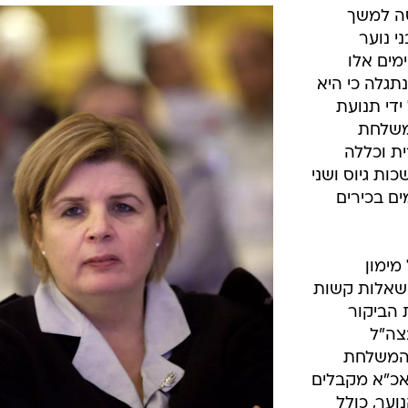
המייל האדום
סה למשך
י נוער
מים אלו
גלה כי היא
ידי תנועת
המשלחת
ת וכללה
ות גיוס ושני
ים בכירים
מימון
 שאלות קשות
הביקור
בצה"ל
 המשלחת
אכ"א מקבלים
וער, כולל