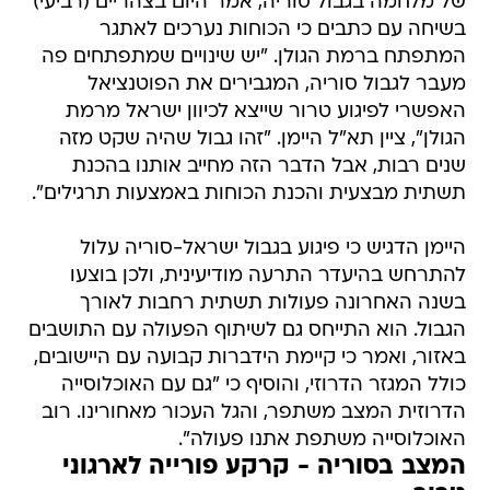
של מלחמה בגבול סוריה, אמר היום בצהריים (רביעי)
בשיחה עם כתבים כי הכוחות נערכים לאתגר
המתפתח ברמת הגולן. "יש שינויים שמתפתחים פה
מעבר לגבול סוריה, המגבירים את הפוטנציאל
האפשרי לפיגוע טרור שייצא לכיוון ישראל מרמת
הגולן", ציין תא"ל היימן. "זהו גבול שהיה שקט מזה
שנים רבות, אבל הדבר הזה מחייב אותנו בהכנת
תשתית מבצעית והכנת הכוחות באמצעות תרגילים".
היימן הדגיש כי פיגוע בגבול ישראל-סוריה עלול
להתרחש בהיעדר התרעה מודיעינית, ולכן בוצעו
בשנה האחרונה פעולות תשתית רחבות לאורך
הגבול. הוא התייחס גם לשיתוף הפעולה עם התושבים
באזור, ואמר כי קיימת הידברות קבועה עם היישובים,
כולל המגזר הדרוזי, והוסיף כי "גם עם האוכלוסייה
הדרוזית המצב משתפר, והגל העכור מאחורינו. רוב
האוכלוסייה משתפת אתנו פעולה".
המצב בסוריה - קרקע פורייה לארגוני