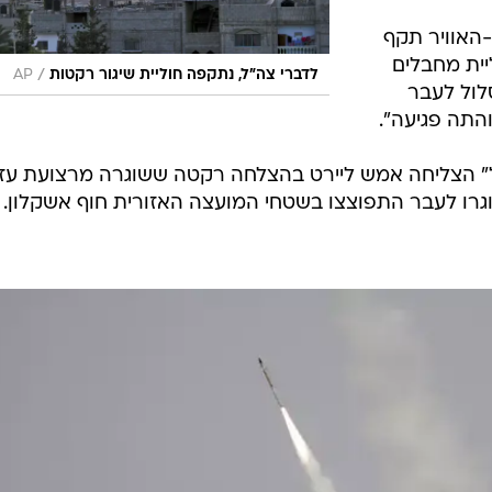
-האוויר תקף
יית מחבלים
/
לדברי צה"ל, נתקפה חוליית שיגור רקטות
AP
לול לעבר
התה פגיעה".
ל" הצליחה אמש ליירט בהצלחה רקטה ששוגרה מרצועת עז
גרו לעבר התפוצצו בשטחי המועצה האזורית חוף אשקלון. 