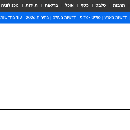
תרבות
סלבס
כסף
אוכל
בריאות
תיירות
טכנולוגיה
חדשות בארץ
פוליטי-מדיני
חדשות בעולם
בחירות 2026
עוד בחדשות
אירועים בארץ
פוליטיקה וממשל
המזרח התיכון
דעות ופרשנויו
חדשות פלילים ומשפט
יחסי חוץ
אירופה
סרי ושלזינגר
חינוך
אמריקה
פרויקטים מיוח
ישראלים בחו"ל
אסיה והפסיפיק
אסור לפספס
בריאות
אפריקה
מדע וסביבה
חברה ורווחה
הנחיות פיקוד 
ארכיון מדורים
זמני כניסת ש
לוח חופשות וח
לוח שנה
חדשות יהדות
חדשות המשפ