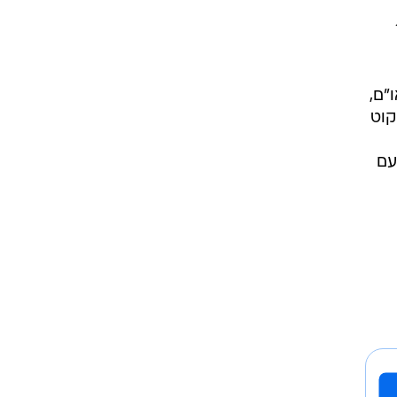
"ם,
קוט
עם