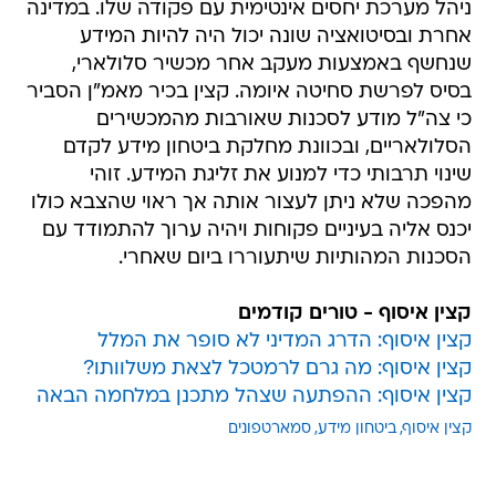
ניהל מערכת יחסים אינטימית עם פקודה שלו. במדינה
אחרת ובסיטואציה שונה יכול היה להיות המידע
שנחשף באמצעות מעקב אחר מכשיר סלולארי,
בסיס לפרשת סחיטה איומה. קצין בכיר מאמ"ן הסביר
כי צה"ל מודע לסכנות שאורבות מהמכשירים
הסלולאריים, ובכוונת מחלקת ביטחון מידע לקדם
שינוי תרבותי כדי למנוע את זליגת המידע. זוהי
מהפכה שלא ניתן לעצור אותה אך ראוי שהצבא כולו
יכנס אליה בעיניים פקוחות ויהיה ערוך להתמודד עם
הסכנות המהותיות שיתעוררו ביום שאחרי.
קצין איסוף - טורים קודמים
קצין איסוף: הדרג המדיני לא סופר את המלל
קצין איסוף: מה גרם לרמטכל לצאת משלוותו?
קצין איסוף: ההפתעה שצהל מתכנן במלחמה הבאה
קצין איסוף
ביטחון מידע
סמארטפונים