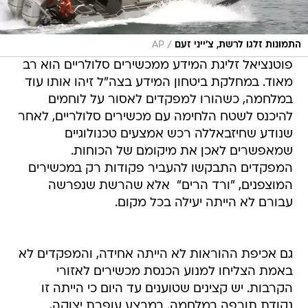
/
התמונות זלגו לרשת, צ'ייני זעם
AP
פוטנציאל זליגת המידע ממכשירים סלולריים הוא רב
מאוד. במחלקת ביטחון המידע בצה"ל זיהו אותו עוד
במלחמה, כשהורו למפקדים לאסור על לוחמים
להיכנס לשטח הלחימה עם מכשירים סלולריים, לאחר
שנודע שחיזבאללה רכש אמצעים טכנולוגיים
שמאפשרים לאכן את מיקומם של הכוחות.
המפקדים התבקשו להעביר פקודות רק במכשירים
המוצפנים, "ורד הרים"  אלא שהרשת שנפרשה
עבורם לא הייתה יעילה בכל מקום.
גם אכיפת ההוראות לא הייתה אחידה, והמפקדים לא
באמת הצליחו למנוע הכנסת מכשירים לאזורי
הקרבות. יש קצינים שטוענים עד היום כי הייתה זו
נקודת תורפה במלחמה. במבצע עופרת יצוקה,