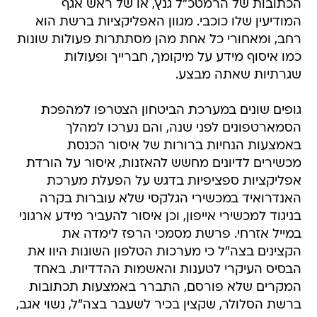
הכתובות של הרמטכ"ל גנץ, או של ראש אגף
המודיעין שלו כוכבי. מגוון האפליקציות ברשת הוא
רחב, ומאחורי כל אחת מהן מסתתרות פעולות שונות
כמו איסוף מידע על מיקומך, חברייך ופעולות
שגרתיות שאתה מבצע.
גופים שונים במערכת הביטחון הצטרפו למהפכת
הסמארטפונים לפני שנה, והם נערכו למהלך
באמצעות הנחיות ברורות של איסור הכנסת
מכשירים לדיונים מחשש להאזנות, איסור על הורדת
אפליקציות ספציפיות בדגש על הפעלת מערכת
האנדרואיד במכשירי הגלקסי שלא עוברות בקרה
בניגוד למכשירי אייפון, וכן איסור להעביר מידע ארגוני
במייל אזרחי. פרשת מסמכי הרפז לימדה את
הקצינים בצה"ל כי מערכות הטלפון השונות היוו את
הבסיס העיקרי לטענות והאשמות ההדדיות. באחד
המקרים שלא פורסם, התברר באמצעות תכתובות
ברשת הסלולר, שקצין בכיר לשעבר בצה"ל, נשוי אגב,