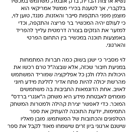
נשיא ארצות הברית, ברק אובמה, משתמש במכשיר
בלקברי, אך לטענת בכירי ממשל אמריקאי הוא
מוצפן מפני התקפות סייבר והאזנות. מנגד, טוען לוי,
כי לעולם יהיה המכשיר בר פריצה והתקפה, וכדי
למזער את הנזקים בצורה דרמטית עלייך להפריד
באמצעות תוכנה במכשיר בין התחום הפרטי
והארגוני.
לוי מסביר כי ישנן בשוק כמה חברות המתמחות
במניעת חיבור שכזה, אלא שבצה"ל טרם רכשו את
היכולות הללו ולכן כל אפליקציה שמוריד המשתמש
מהרשת יכולה להיות פתח אדיר לזליגת מידע חיוני
לאויב. אחת הדוגמאות החביבות בה משתמשים
מומחים לאבטחת מידע היא משחק ה"אנגרי ברדס"
המוכר. כדי לאפשר יצירת קהילה ולמטרות המשחק
התמימות, יודעת התוכנה להעתיק את ספר
הטלפונים והכתובות של המשתמש. מובן מאליו
שישנם ארגוני ביון זרים שישמחו מאוד לקבל את ספר