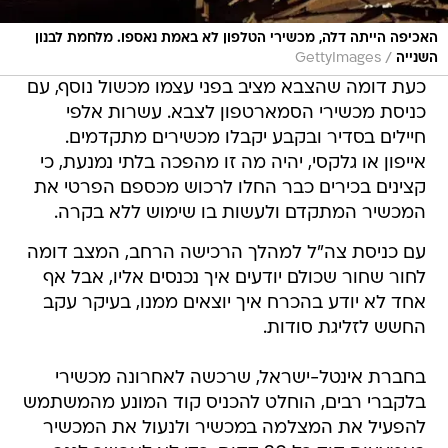
האכיפה הייתה דלה, מכשירי הטלפון לא באמת נאספו. מלחמת לבנון
/
השנייה
GettyImages
כעת דומה שהצבא מציב בפני עצמו מכשול נוסף, עם
כניסת מכשירי הסמארטפון לצבא. עשרות אלפי
חיילים בסדיר ובקבע יקבלו מכשירים מתקדמים.
אייפון או גלקסי, יהיה מה זו מהפכה בלתי נמנעת, כי
קצינים בכירים כבר החלו לרכוש מכספם הפרטי את
המכשיר המתקדם ולעשות בו שימוש ללא בקרה.
עם כניסת צה"ל למהלך הרכישה הרחב, המצב דומה
לחור שחור שכולם יודעים איך נכנסים אליו, אבל אף
אחד לא יודע בהכרח איך יוצאים ממנו, בעיקר עקב
החשש לזליגת סודות.
בחברת אינטל-ישראל, שרכשה לאחרונה מכשירי
בלקברי רבים, הוחלט להכניס קוד המונע מהמשתמש
להפעיל את המצלמה במכשיר ולנעול את המכשיר