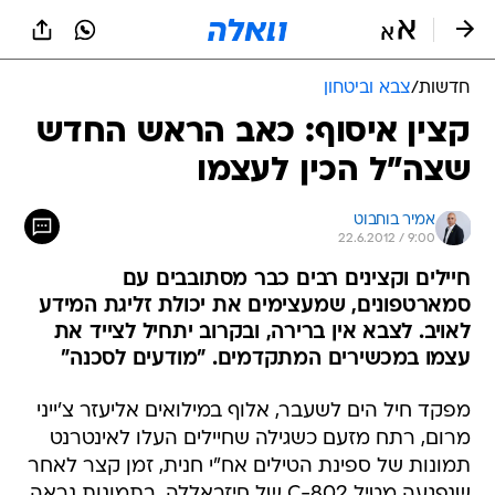
חדשות
/
צבא וביטחון
קצין איסוף: כאב הראש החדש
שצה"ל הכין לעצמו
אמיר בוחבוט
22.6.2012 / 9:00
חיילים וקצינים רבים כבר מסתובבים עם
סמארטפונים, שמעצימים את יכולת זליגת המידע
לאויב. לצבא אין ברירה, ובקרוב יתחיל לצייד את
עצמו במכשירים המתקדמים. "מודעים לסכנה"
מפקד חיל הים לשעבר, אלוף במילואים אליעזר צ'ייני
מרום, רתח מזעם כשגילה שחיילים העלו לאינטרנט
תמונות של ספינת הטילים אח"י חנית, זמן קצר לאחר
שנפגעה מטיל C-802 של חיזבאללה. בתמונות נראה