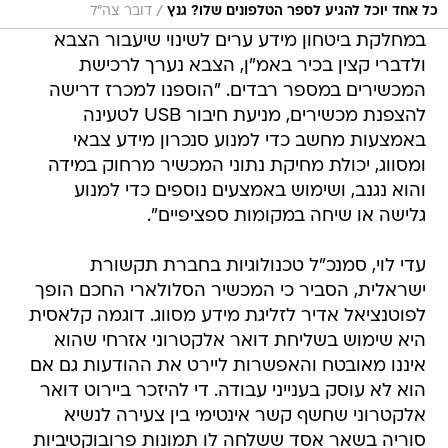
/
כל אחד יוכל להגיע לספר הטלפונים שלו? גנץ
דובר צה"ל
במחלקת ביטחון מידע ערים לשינוי שיעבור הצבא
ולדברי קצין בכיר באמ"ן, הצבא נערך לרכישת
המכשירים במספר רבדים. "הוספנו למכרז דרישה
להצפנת מכשירים, מניעת חיבור USB לטעינה
באמצעות מחשב כדי למנוע סנכרון מידע צבאי
ומסווג, יכולת מחיקת נתוני המכשיר מרחוק במידה
והוא נגנב, ושימוש באמצעים נוספים כדי למנוע
גלישה או שיחה במקומות ספציפיים".
עדי לוי, סמנכ"ל טכנולוגיות בחברת תקשורת
ישראלית, הסביר כי המכשיר הסלולארי החכם הופך
לפוטנציאל אדיר לזליגת מידע מסווג. דוגמה קלאסית
היא שימוש בשליחת דואר אלקטרוני אזרחי שהוא
איננו מאובטח והאפשרות ליירט את ההודעות גם אם
הוא לא עוסק בענייני עבודה. די להיזכר ביירוט דואר
אלקטרוני שחשף קשר אינטימי בין צעירה לנשיא
סוריה בשאר אסד ששלחה לו תמונות פרובוקטיביות