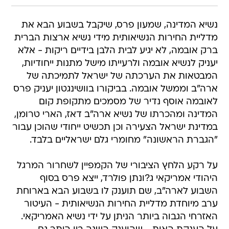
נשיא המדינה, שמעון פרס, שיקבל בשבוע הבא את
מדליית החירות הנשיאותית מידי נשיא ארצות הברית
ברק אובמה, לא יגיע לבית הלבן בידיים ריקות - אלא
יעניק לנשיא אובמה ולרעייתו מישל מתנות ייחודיות,
המבטאות את הערכתה של ישראל לתמיכתה של
ארה"ב וממשל אובמה. בביקורו בוושינגטון יעניק פרס
לאובמה אוסף נדיר של מסמכים מתקופת קום
המדינה ומהכרתו של נשיא ארה"ב דאז, הארי טרומן,
במדינת ישראל הצעירה וכן תכשיט ייחודי שהוכן עבור
"הגברת הראשונה" מחומרי גלם ישראליים בלבד.
על רקע הלחץ הציבורי של הקמפיין לשחרור המרגל
היהודי אמריקאי ג?ונתן פולרד, ייצא פרס בסוף
השבוע לארה"ב, שם תוענק לו בשבוע הבא בארוחת
ערב מיוחדת מדליית החירות הנשיאותית - העיטור
האזרחי הגבוה ביותר הניתן על ידי נשיא האמריקאי.