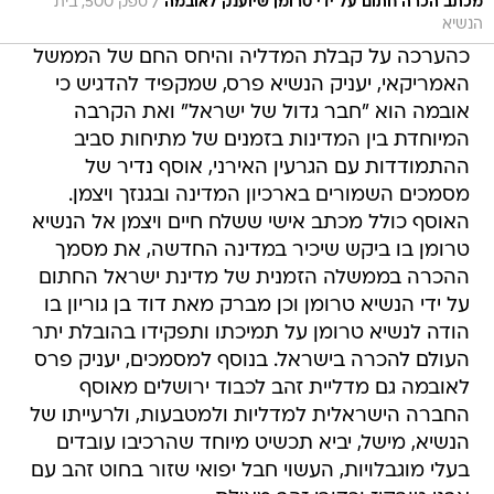
/
מכתב הכרה חתום על ידי טרומן שיוענק לאובמה
ספק 500, בית
הנשיא
כהערכה על קבלת המדליה והיחס החם של הממשל
האמריקאי, יעניק הנשיא פרס, שמקפיד להדגיש כי
אובמה הוא "חבר גדול של ישראל" ואת הקרבה
המיוחדת בין המדינות בזמנים של מתיחות סביב
ההתמודדות עם הגרעין האירני, אוסף נדיר של
מסמכים השמורים בארכיון המדינה ובגנזך ויצמן.
האוסף כולל מכתב אישי ששלח חיים ויצמן אל הנשיא
טרומן בו ביקש שיכיר במדינה החדשה, את מסמך
ההכרה בממשלה הזמנית של מדינת ישראל החתום
על ידי הנשיא טרומן וכן מברק מאת דוד בן גוריון בו
הודה לנשיא טרומן על תמיכתו ותפקידו בהובלת יתר
העולם להכרה בישראל. בנוסף למסמכים, יעניק פרס
לאובמה גם מדליית זהב לכבוד ירושלים מאוסף
החברה הישראלית למדליות ולמטבעות, ולרעייתו של
הנשיא, מישל, יביא תכשיט מיוחד שהרכיבו עובדים
בעלי מוגבלויות, העשוי חבל יפואי שזור בחוט זהב עם