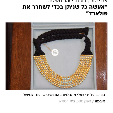
אבני טורקיז וכדורי זהב מאילת.
"אעשה כל שניתן בכדי לשחרר את
פולארד"
הורכב על ידי בעלי מוגבלויות. התכשיט שיוענק למישל
/
אובמה
ספק 500, בית הנשיא