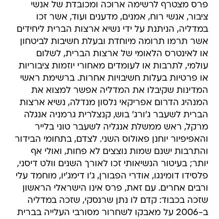
פרס מצטרף לרשימה ארוכה ומכובדת של אנשי
ציבור, אנשי רוח, אמנים, מדענים ועוד, אשר זכו
במדליה, הניתנת על ידי נשיא ארצות הברית ליחידים
אשר תרמו תרומה מיוחדת ובעלת חשיבות לביטחון
או לאינטרס הלאומי של ארצות הברית, לשלום
עולמי, לתרבות או לעומדים מאחורי יוזמות ציבוריות
או פרטיות בעלות חשיבויות אחרות. ברשימת ראשי
המדינות שקיבלו את המדליה אפשר למצוא את
המנהיג הדרום אפריקאי נלסון מנדלה, נשיא ארצות
הברית לשעבר ג'ורג' בוש, קנצלרית גרמניה אנגלה
מרקל, ראש ממשלת אנגליה לשעבר טוני בלייר
והאפיפיור יוחנן פאולוס השני. לצדם, בתחומי הבידור
והתרבות ישנם שמות נוצצים לא פחות, ואולי אף
יותר; בעיטור הנשיאותי זכו לאורך השנים וולט דיסני,
פלסידו דומינגו, אודרי הפבורן, ג'ו דימג'יו, מוחמד עלי
ורבים אחרים. עם זאת, פרס אינו הישראלי הראשון
שזכה בכבוד: קדם לו נתן שרנסקי, שזכה במדליה
ב-2006 על מאבקו לשחרור מסורבי העלייה בברית