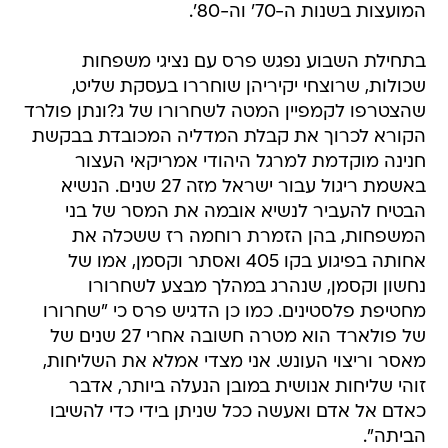
המועצות בשנות ה-70' וה-80'.
בתחילת השבוע נפגש פרס עם נציגי משפחות
שכולות, שרוצחי יקיריהן שוחררו בעסקת שליט,
שהצטרפו לקמפיין המטה לשחרורו של ג?ונתן פולרד
הקורא לכרוך את קבלת המדליה המכובדת בבקשת
חנינה מוקדמת למרגל היהודי אמריקאי העצור
באשמת ריגול עבור ישראל מזה 27 שנים. הנשיא
הבטיח להעביר לנשיא אובמה את המסר של בני
המשפחות, בהן הזמרת רוחמה רז ששכלה את
אחותה בפיגוע בקו 405 ואסתר וקסמן, אמו של
נחשון וקסמן, שנהרג במהלך מבצע לשחרורו
מחטיפת פלסטינים. כמו כן הדגיש פרס כי "שחרורו
של פולארד הוא מטרה חשובה אחרי 27 שנים של
מאסר וריצוי העונש. אני מצדי אמלא את השליחות,
זוהי שליחות אנושית במובן הנעלה ביותר, אדבר
כאדם אל אדם ואעשה ככל שניתן בידי כדי להשיבו
הביתה".