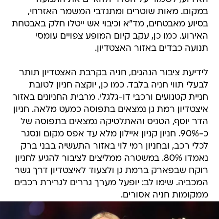
במקום. מאות שוטרים ומתנדבי המשמר האזרחי,
בסיוע מאבטחים, מד"א וכיבוי אש ייטלו חלק באבטחת
האירוע. כמו כן, עקב קיום המופע צפויים עומסי
תנועה כבדים באזור האצטדיון.
לידיעת ציבור הנהגים, חניה בקרבת האצטדיון תותר
לבעלי תווי חניה בלבד. כמו כן, יוקצה חניון לטובת
חניית קטנועים ורכבי דו-גלגלי. מרבית החניונים באזור
איצטדיון רמת גן נמצאים בתפוסה כמעט מלאה. חניון
הדר יוסף, הטניס והאתלטיקה נמצאים בתפוסה של
כ-90%. חניון קניון איילון מלא עד אפס מקום ונסגר
לכלי רכב, ובחניון רמי לוי באזור התעשיה בבני ברק
נאמדו 80%. במשטרה ממליצים לציבור להגיע לחניון
רוקח שבפארק ברמת גן ולצעוד לאיצטדיון דרך גשר
המכביה. שימו לב: יופעל מערך גררים לגרירת רכבים
ממקומות חניה אסורים.