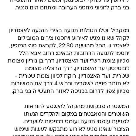
לחילופין עד מחלף ז'בוטינסקי ומשם לאזור התעשייה
בני ברק לחניוני מחסני הערובה ומתחם הום סנטר.
במקביל יוטלו הגבלות תנועה בצירי ההגעה לאצטדיון
לקהל שאינו מגיע לאירוע ויחסמו צירים המובילים
לאצטדיון. החל מהשעה 22:30, לקראת סוף המופע,
יחסמו לתנועה הרחובות הבאים: רחוב אבא הלל
מכיוון צומת רש"י ועד האצטדיון, דרך בן גוריון מצומת
ז'בוטינסקי עד האצטדיון, דרך הרצליה מצומת
שטרית, ועד האצטדיון, רוקח לכיוון צומת שטרית -
לא תותר פנייה לשטרית וכביש 4 דרך אם המושבות
מכיוון צפון לדרום בכניסה לאזור התעשייה בני ברק.
המשטרה מבקשת מהקהל להישמע להוראות
השוטרים והמאבטחים במקום ולהקדים הגעתו
למניעת עומסי תנועה ועומס בכניסות לשערים.
הציבור שאינו מגיע לאירוע מתבקש לעשות שימוש