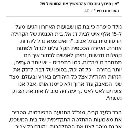
"אין תירוץ טוב מדוע להמשיך את המונופול של
/
האורתודכסים"
AP
גולד סיפרה כי בתיקון שבועות האחרון הגיעו מעל
ל-15 אלף איש לבית דניאל, בית הכנסת של הקהילה
הרפורמית בתל אביב. "רואים צמא גדל ליהדות
אחרת. העזרה הכספית תקל עלינו לגדול ולפתוח
קהילות חדשות, ותיתן לאנשים לבחור איך הם
מתחברים ליהדות, כמו בתפריט - יש יותר טעמים,
יותר בחירה - כל זה יכול, בסופו של דבר, לחזק את
הזהות היהודית אצל כל היהודים בארץ ובעולם. מצד
שני, המאבק עוד ארוך ולא סיימנו אותו, אבל אנו
צועדים לאט לאט קדימה וזה טוב לראות את הצדק
נעשה".
הרב גלעד קריב, מנכ"ל התנועה הרפורמית, הסביר
את משמעות ההחלטה התקדימית של בית המשפט,
אך גם מיהר לצנן את ההתלהבות. "קודם כל צריך