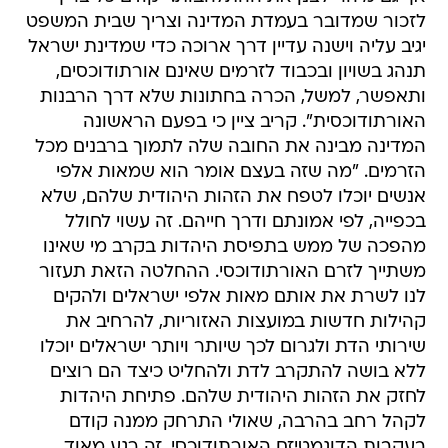
לזכור שמדובר בעמדת המדינה וצריך שבית המשפט
יגיב עליה וישנה עדיין דרך ארוכה כדי שמדינת ישראל
תנהג בשויון ובכבוד לזרמים שאינם אורתודוכסים,
ותאפשר, למשל, הכרה בחתונות שלא דרך הרבנות
האורתודוכסית". קריב ציין כי בפעם הראשונה
המדינה מבינה את החובה שלה לתמוך ברבנים מכל
הזרמים. "מה שזה בעצם אומר הוא שמאות אלפי
אנשים יוכלו לטפח את הזהות היהודית שלהם, שלא
בכפייה, לפי אמונתם ודרך חייהם. זה עשוי לחולל
מהפכה של ממש בתפיסת היהדות בקרב מי שאינו
משתייך לזרם האורתודוכסי. ההחלטה הזאת תעזור
לנו לשרת את אותם מאות אלפי ישראלים ולהקים
קהילות חדשות במועצות האזוריות, להרחיב את
שירותי הדת ולגרום לכך שיותר ויותר ישראלים יוכלו
ללא בושה להתקרב לדת ולהחליט כיצד הם רוצים
לחזק את הזהות היהודית שלהם. פתיחת היהדות
לקהל רחב בהרבה, שאולי התרחק ממנה קודם
בעקבות הדוגמטיזם האורתודוכסי, זה רגע מאוד