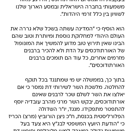
משמעותי בחברה הישראלית ובמסע הארוך שלנו
לשוויון בין כלל זרמי היהדות".
הוא הוסיף כי "המדינה עשתה בשכל שלא גררה את
העולם היהודי למחלוקת נוספת ומיותרת וטוב שהם
הבינו שאין תירוץ טוב מדוע להמשיך את המונופול
של האורתודכסים על הדת ולא להכיר ברבנים
מזרמים אחרים, כל עוד הם תומכים ברבנים
האורתודוכסים".
בתוך כך, בממשלה יש מי שמתנגד בכל תוקף
להחלטה. מלשכת השר לשירותי דת נמסר כי אם
יאלצו את השר לשלם שכר לרבנים שאינם
אורתודוכסים, יבקש השר מרגי מהרב עובדיה יוסף
להתפטר מתפקידו. מנגד, יו"ר השדולה
הפלורליסטית בכנסת, ח"כ ניצן הורוביץ (מרצ) הכריז
כי "הודעת היועץ המשפטי לבג"ץ היא צעד בעל