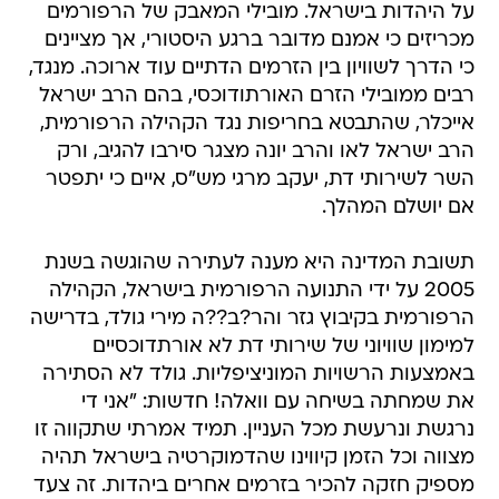
על היהדות בישראל. מובילי המאבק של הרפורמים
מכריזים כי אמנם מדובר ברגע היסטורי, אך מציינים
כי הדרך לשוויון בין הזרמים הדתיים עוד ארוכה. מנגד,
רבים ממובילי הזרם האורתודוכסי, בהם הרב ישראל
אייכלר, שהתבטא בחריפות נגד הקהילה הרפורמית,
הרב ישראל לאו והרב יונה מצגר סירבו להגיב, ורק
השר לשירותי דת, יעקב מרגי מש"ס, איים כי יתפטר
אם יושלם המהלך.
תשובת המדינה היא מענה לעתירה שהוגשה בשנת
2005 על ידי התנועה הרפורמית בישראל, הקהילה
הרפורמית בקיבוץ גזר והר?ב??ה מירי גולד, בדרישה
למימון שוויוני של שירותי דת לא אורתדוכסיים
באמצעות הרשויות המוניציפליות. גולד לא הסתירה
את שמחתה בשיחה עם וואלה! חדשות: "אני די
נרגשת ונרעשת מכל העניין. תמיד אמרתי שתקווה זו
מצווה וכל הזמן קיווינו שהדמוקרטיה בישראל תהיה
מספיק חזקה להכיר בזרמים אחרים ביהדות. זה צעד