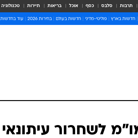
תרבות
סלבס
כסף
אוכל
בריאות
תיירות
טכנולוגיה
חדשות בארץ
פוליטי-מדיני
חדשות בעולם
בחירות 2026
עוד בחדשות
אירועים בארץ
פוליטיקה וממשל
המזרח התיכון
דעות ופרשנויו
חדשות פלילים ומשפט
יחסי חוץ
אירופה
סרי ושלזינגר
חינוך
אמריקה
פרויקטים מיוח
ישראלים בחו"ל
אסיה והפסיפיק
אסור לפספס
בריאות
אפריקה
מדע וסביבה
חברה ורווחה
הנחיות פיקוד 
ארכיון מדורים
זמני כניסת ש
לוח חופשות וח
לוח שנה
חדשות יהדות
"מ לשחרור עיתונאי
חדשות המשפ