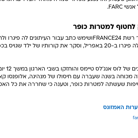
 FARC.
לחטוף למטרות כופר
לנגלואה דיווח מיערות האמזונס עבור רשת FRANCE24ושימש כתב עבור העיתונים לה פיגרו ול
פריזיאן. מאמרו האחרון התפרסם בלה פיגרו ב-20 באפריל, וסקר את קורותיו של ילד שגויס 
ב-2003, נחטפו בקולומביה שני כתבים של לוס אנג'לס טיימס והוח
 מכוחה בשנה שעברה עם חיסולו של מנהיגה, אלופנסו קאנ
יפות שעשתה למטרות כופר, וטענה כי שחררה את כל האסי
ערות האמזונס
fa